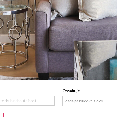
Obsahuje
te druh nehnuteľnosti ..