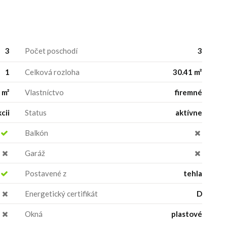
3
Počet poschodí
3
1
Celková rozloha
30.41 m²
 m²
Vlastníctvo
firemné
cii
Status
aktívne
Balkón
Garáž
Postavené z
tehla
Energetický certifikát
D
Okná
plastové