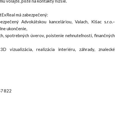
mu volajte, píšte na kontakty nižšie.
IntExReal má zabezpečený:
zpečený Advokátskou kanceláriou, Valach, Kišac s.r.o.–
álne ukončenie,
, spotrebných úverov, poistenie nehnuteľností, finančných
 vizualizácia, realizácia interiéru, záhrady, znalecké
57 822