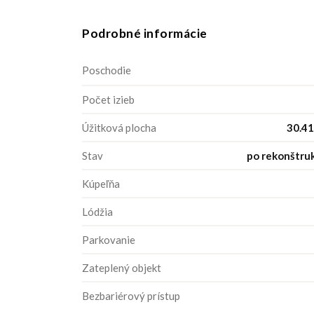
Podrobné informácie
Poschodie
Počet izieb
Úžitková plocha
30.41
Stav
po rekonštruk
Kúpeľňa
Lódžia
Parkovanie
Zateplený objekt
Bezbariérový prístup