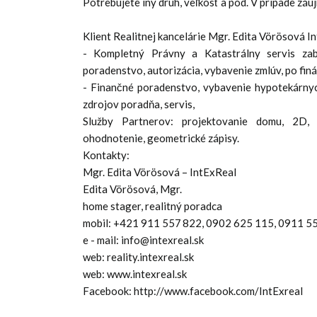
Potrebujete iný druh, veľkosť a pod. V prípade záuj
Klient Realitnej kancelárie Mgr. Edita Vörösová 
- Kompletný Právny a Katastrálny servis zabe
poradenstvo, autorizácia, vybavenie zmlúv, po fin
- Finančné poradenstvo, vybavenie hypotekárnych
zdrojov poradňa, servis,
Služby Partnerov: projektovanie domu, 2D, 3D
ohodnotenie, geometrické zápisy.
Kontakty:
Mgr. Edita Vörösová – IntExReal
Edita Vörösová, Mgr.
home stager, realitný poradca
mobil: +421 911 557 822, 0902 625 115, 0911 5
e - mail: info@intexreal.sk
web: reality.intexreal.sk
web: www.intexreal.sk
Facebook: http://www.facebook.com/IntExreal