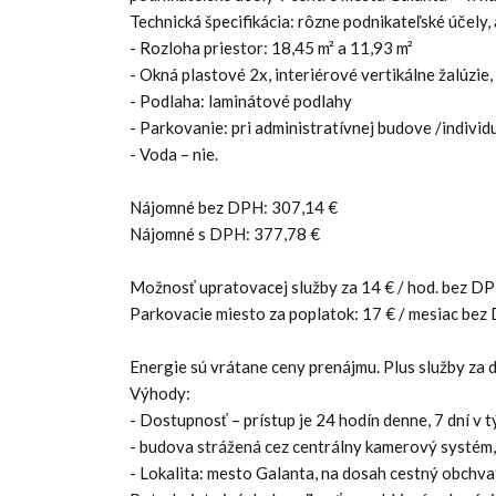
Technická špecifikácia: rôzne podnikateľské účely, 
- Rozloha priestor: 18,45 m² a 11,93 m²
- Okná plastové 2x, interiérové vertikálne žalúzie
- Podlaha: laminátové podlahy
- Parkovanie: pri administratívnej budove /indivi
- Voda – nie.
Nájomné bez DPH: 307,14 €
Nájomné s DPH: 377,78 €
Možnosť upratovacej služby za 14 € / hod. bez D
Parkovacie miesto za poplatok: 17 € / mesiac be
Energie sú vrátane ceny prenájmu. Plus služby za do
Výhody:
- Dostupnosť – prístup je 24 hodín denne, 7 dní v t
- budova strážená cez centrálny kamerový systém,
- Lokalita: mesto Galanta, na dosah cestný obchvat