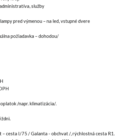
administratíva, služby
, lampy pred výmenou – na led, vstupné dvere
duálna požiadavka – dohodou/
PH
z DPH
platok /napr. klimatizácia/.
ýždni.
 – cesta I/75 / Galanta - obchvat /, rýchlostná cesta R1.