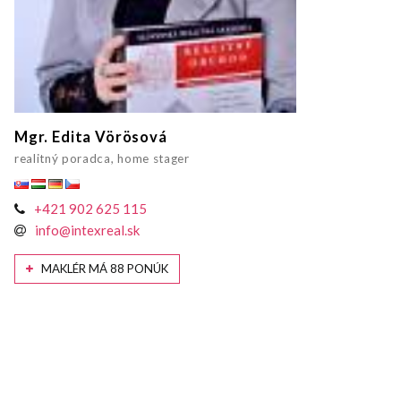
Mgr. Edita Vörösová
realitný poradca, home stager
+421 902 625 115
info@intexreal.sk
MAKLÉR MÁ 88 PONÚK