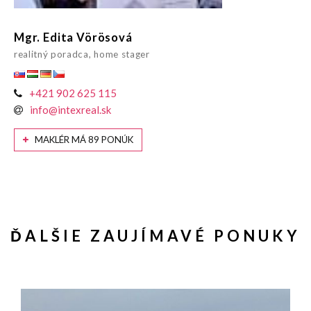
Mgr. Edita Vörösová
realitný poradca, home stager
+421 902 625 115
info@intexreal.sk
MAKLÉR MÁ 89 PONÚK
ĎALŠIE ZAUJÍMAVÉ PONUKY