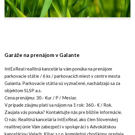
Garáže na prenájom v Galante
IntExReal realitná kancelária vám ponúka na prenájom
parkovacie státie / 6 ks / parkovacích miest v centre mesta
Galanta. Parkovacie státia sú vyznačené, nachádzajú sa za
objektom SLSP a.s.
Cena prenájmu: 30.- €ur / P / Mesiac
V prípade záujmu platí sa nájom na 1 rok: 360.- € / Rok.
Zaujala vás ponuka? Kontaktujte nás pre bližšie informácie.
O nás: Realitná kancelária IntExReal, ako člen Slovenskej
realitnej únie Vám zabezpečí v spolupráci s Advokátskou
kanceláriou Valach, Kišac s.r.o. kompletný chod kúpy, predaja,