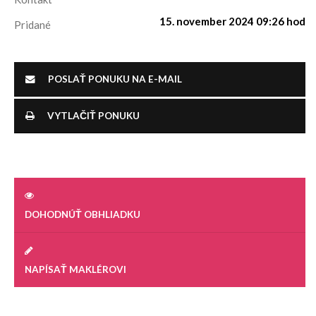
15. november 2024 09:26 hod
Pridané
POSLAŤ PONUKU NA E-MAIL
VYTLAČIŤ PONUKU
DOHODNÚŤ OBHLIADKU
NAPÍSAŤ MAKLÉROVI