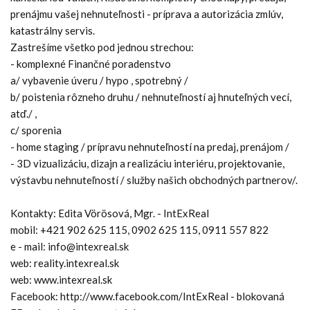
prenájmu vašej nehnuteľnosti - príprava a autorizácia zmlúv,
katastrálny servis.
Zastrešíme všetko pod jednou strechou:
- komplexné Finančné poradenstvo
a/ vybavenie úveru / hypo , spotrebný /
b/ poistenia rôzneho druhu / nehnuteľností aj hnuteľných vecí,
atď./ ,
c/ sporenia
- home staging / prípravu nehnuteľností na predaj, prenájom /
- 3D vizualizáciu, dizajn a realizáciu interiéru, projektovanie,
výstavbu nehnuteľností / služby našich obchodných partnerov/.
Kontakty: Edita Vörösová, Mgr. - IntExReal
mobil: +421 902 625 115, 0902 625 115, 0911 557 822
e - mail: info@intexreal.sk
web: reality.intexreal.sk
web: www.intexreal.sk
Facebook: http://www.facebook.com/IntExReal - blokovaná