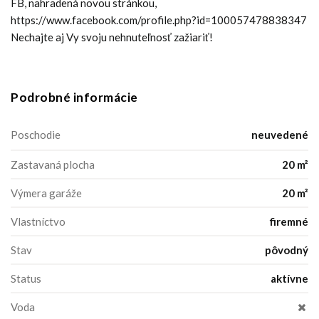
FB, nahradená novou stránkou,
https://www.facebook.com/profile.php?id=100057478838347
Nechajte aj Vy svoju nehnuteľnosť zažiariť!
Podrobné informácie
Poschodie
neuvedené
Zastavaná plocha
20 m²
Výmera garáže
20 m²
Vlastníctvo
firemné
Stav
pôvodný
Status
aktívne
Voda