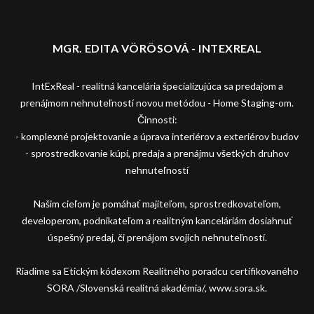
MGR. EDITA VÖRÖSOVÁ - INTEXREAL
IntExReal - realitná kancelária špecializujúca sa predajom a
prenájmom nehnuteľností novou metódou - Home Staging-om.
Činnosti:
- komplexné projektovanie a úprava interiérov a exteriérov budov
- sprostredkovanie kúpi, predaja a prenájmu všetkých druhov
nehnuteľností
Našim cieľom je pomáhať majiteľom, sprostredkovateľom,
developerom, podnikateľom a realitným kanceláriám dosiahnuť
úspešný predaj, či prenájom svojich nehnuteľností.
Riadime sa Etickým kódexom Realitného poradcu certifikovaného
SORA /Slovenská realitná akadémia/, www.sora.sk.