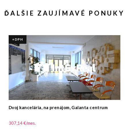
ĎALŠIE ZAUJÍMAVÉ PONUKY
+DPH
Dvoj kancelária, na prenájom, Galanta centrum
Ka
ce
307,14 €/mes.
18