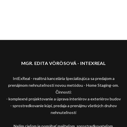
MGR. EDITA VÖRÖSOVÁ - INTEXREAL
IntExReal - realitná kancelária špecializujúca sa predajom a
prenájmom nehnuteľností novou metódou - Home Staging-om.
Činnosti:
- komplexné projektovanie a úprava interiérov a exteriérov budov
- sprostredkovanie kúpi, predaja a prenájmu všetkých druhov
nehnuteľností
Našim cieľom je pomáhať majiteľom, sprostredkovateľom,