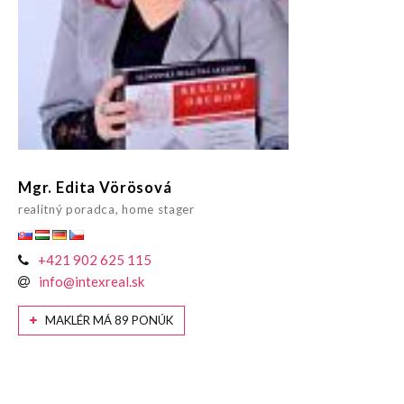
Mgr. Edita Vörösová
realitný poradca, home stager
+421 902 625 115
info@intexreal.sk
MAKLÉR MÁ 89 PONÚK