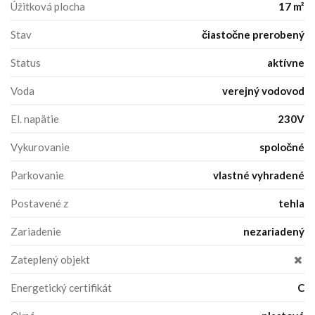
Úžitková plocha
17 m²
Stav
čiastočne prerobený
Status
aktívne
Voda
verejný vodovod
El. napätie
230V
Vykurovanie
spoločné
Parkovanie
vlastné vyhradené
Postavené z
tehla
Zariadenie
nezariadený
Zateplený objekt
Energetický certifikát
C