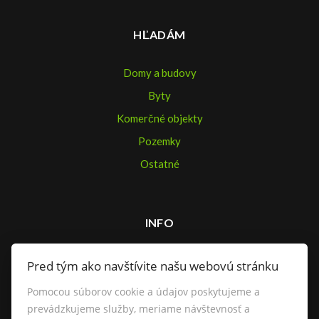
HĽADÁM
Domy a budovy
Byty
Komerčné objekty
Pozemky
Ostatné
INFO
Makléri
Pred tým ako navštívite našu webovú stránku
Napíšte nám
Pomocou súborov cookie a údajov poskytujeme a
Kontakt
prevádzkujeme služby, meriame návštevnosť a