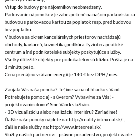
Vstup do budovy pre nájomníkov neobmedzený.
Parkovanie nájomníkov je zabezpečené na našom parkovisku za
budovou s parkovacou kartou za poplatok resp. pred budovou
bez poplatku.
V budove sa okrem kancelárskych priestorov nachádzajú
obchody, kaviareň, kozmetika, pedikúra, fyzioterapeutické
centrum a iné podnikateľské subjekty poskytujúce služby.
Všetky dôležité objekty pre podnikateľov sú blízko. Pošta je na
1 minútu pešo.
Cena prenájmu vrátane energií je 140 € bez DPH / mes.
Zaujala Vás naša ponuka? Tešíme sa na obhliadku s Vami.
Potrebujete pomoc aj - s úverom? Vybavíme za Vás! -
projektovaním domu? Sme Vám k službám.
- 3D vizualizáciu alebo realizáciu interiéru? Zariadime!
Ďalšie naše ponuky nájdete na: http://reality.intexreal.sk/ ,
ďalšie naše služby na: http://www.intexreal.sk/.
Služby našich partnerov: - právne poradenstvo, projektovanie