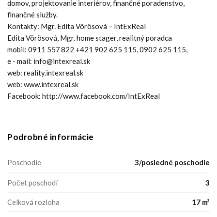
domov, projektovanie interiérov, finančné poradenstvo,
finančné služby.
Kontakty: Mgr. Edita Vörösová – IntExReal
Edita Vörösová, Mgr. home stager, realitný poradca
mobil: 0911 557 822 +421 902 625 115, 0902 625 115,
e - mail: info@intexreal.sk
web: reality.intexreal.sk
web: www.intexreal.sk
Facebook: http://www.facebook.com/IntExReal
Podrobné informácie
Poschodie
3/posledné poschodie
Počet poschodí
3
Celková rozloha
17 m²