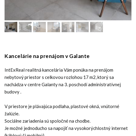
Kancelárie na prenájom v Galante
IntExReal realitná kancelária Vám ponúka na prenájom
nebytový priestor s celkovou rozlohou 17 m2, ktorý sa
nachádza v centre Galanty na 3. poschodí administratívnej
budovy .
V priestore je plávajúca podlaha, plastové okná, vnútorné
žalúzie.
Sociálne zariadenia sú spoločné na chodbe.
Je možné jednoducho sa napojiť na vysokorýchlostný internet
(káblový či mobilný).