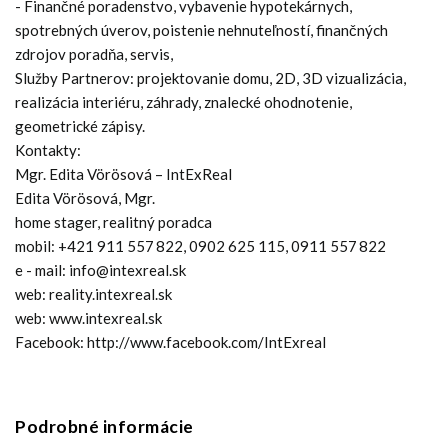
- Finančné poradenstvo, vybavenie hypotekárnych,
spotrebných úverov, poistenie nehnuteľností, finančných
zdrojov poradňa, servis,
Služby Partnerov: projektovanie domu, 2D, 3D vizualizácia,
realizácia interiéru, záhrady, znalecké ohodnotenie,
geometrické zápisy.
Kontakty:
Mgr. Edita Vörösová – IntExReal
Edita Vörösová, Mgr.
home stager, realitný poradca
mobil: +421 911 557 822, 0902 625 115, 0911 557 822
e - mail: info@intexreal.sk
web: reality.intexreal.sk
web: www.intexreal.sk
Facebook: http://www.facebook.com/IntExreal
Podrobné informácie