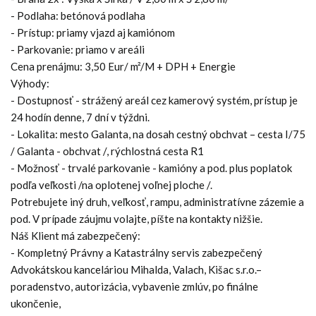
- Podlaha: betónová podlaha
- Prístup: priamy vjazd aj kamiónom
- Parkovanie: priamo v areáli
Cena prenájmu: 3,50 Eur/ m²/M + DPH + Energie
Výhody:
- Dostupnosť - strážený areál cez kamerový systém, prístup je
24 hodín denne, 7 dní v týždni.
- Lokalita: mesto Galanta, na dosah cestný obchvat – cesta I/75
/ Galanta - obchvat /, rýchlostná cesta R1
- Možnosť - trvalé parkovanie - kamióny a pod. plus poplatok
podľa veľkosti /na oplotenej voľnej ploche /.
Potrebujete iný druh, veľkosť, rampu, administratívne zázemie a
pod. V prípade záujmu volajte, píšte na kontakty nižšie.
Náš Klient má zabezpečený:
- Kompletný Právny a Katastrálny servis zabezpečený
Advokátskou kanceláriou Mihalda, Valach, Kišac s.r.o.–
poradenstvo, autorizácia, vybavenie zmlúv, po finálne
ukončenie,