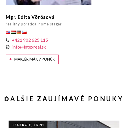
Mgr. Edita Vörösová
realitný poradca, home stager
+421 902 625 115
info@intexreal.sk
MAKLÉR MÁ 89 PONÚK
ĎALŠIE ZAUJÍMAVÉ PONUKY
+ENERGIE, +DPH