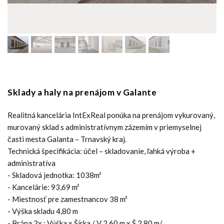
Sklady a haly na prenájom v Galante
Realitná kancelária IntExReal ponúka na prenájom vykurovaný,
murovaný sklad s administratívnym zázemím v priemyselnej
časti mesta Galanta – Trnavský kraj.
Technická špecifikácia: účel – skladovanie, ľahká výroba +
administratíva
- Skladová jednotka: 1038m²
- Kancelárie: 93,69 m²
- Miestnosť pre zamestnancov 38 m²
- Výška skladu 4,80 m
- Brána 2x : Výška x Šírka / V 2,60 m x Š 2,80 m/