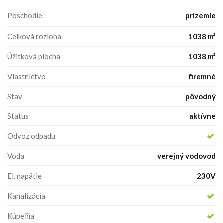
Poschodie
prízemie
Celková rozloha
1038 m²
Úžitková plocha
1038 m²
Vlastníctvo
firemné
Stav
pôvodný
Status
aktívne
Odvoz odpadu
Voda
verejný vodovod
El. napätie
230V
Kanalizácia
Kúpeľňa