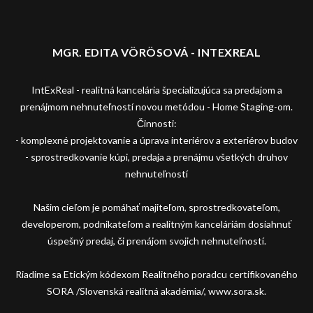
MGR. EDITA VÖRÖSOVÁ - INTEXREAL
IntExReal - realitná kancelária špecializujúca sa predajom a
prenájmom nehnuteľností novou metódou - Home Staging-om.
Činnosti:
- komplexné projektovanie a úprava interiérov a exteriérov budov
- sprostredkovanie kúpi, predaja a prenájmu všetkých druhov
nehnuteľností
Našim cieľom je pomáhať majiteľom, sprostredkovateľom,
developerom, podnikateľom a realitným kanceláriám dosiahnuť
úspešný predaj, či prenájom svojich nehnuteľností.
Riadime sa Etickým kódexom Realitného poradcu certifikovaného
SORA /Slovenská realitná akadémia/, www.sora.sk.