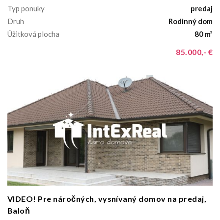
Typ ponuky
predaj
Druh
Rodinný dom
Úžitková plocha
80 m²
85.000,- €
VIDEO! Pre náročných, vysnívaný domov na predaj,
Baloň