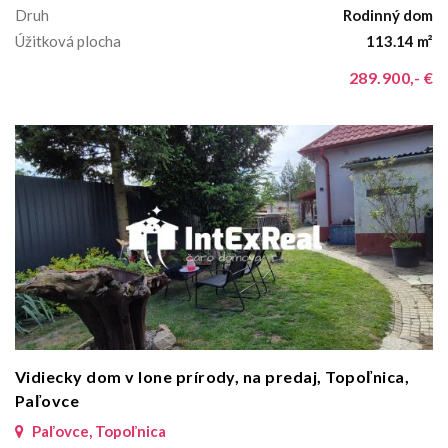
Druh
Rodinný dom
Úžitková plocha
113.14 m²
289.900,- €
Vidiecky dom v lone prírody, na predaj, Topoľnica,
Paľovce
Paľovce, Topoľnica