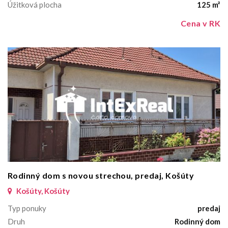
Úžitková plocha
125 m²
Cena v RK
Rodinný dom s novou strechou, predaj, Košúty
Košúty, Košúty
Typ ponuky
predaj
Druh
Rodinný dom