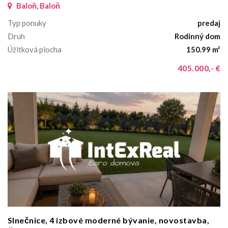
Baloň, Baloň
Typ ponuky
predaj
Druh
Rodinný dom
Úžitková plocha
150.99 m²
405.000,- €
Slnečnice, 4 izbové moderné bývanie, novostavba,