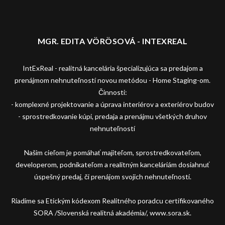
MGR. EDITA VÖRÖSOVÁ - INTEXREAL
IntExReal - realitná kancelária špecializujúca sa predajom a
prenájmom nehnuteľností novou metódou - Home Staging-om.
Činnosti:
- komplexné projektovanie a úprava interiérov a exteriérov budov
- sprostredkovanie kúpi, predaja a prenájmu všetkých druhov
nehnuteľností
Našim cieľom je pomáhať majiteľom, sprostredkovateľom,
developerom, podnikateľom a realitným kanceláriám dosiahnuť
úspešný predaj, či prenájom svojich nehnuteľností.
Riadime sa Etickým kódexom Realitného poradcu certifikovaného
SORA /Slovenská realitná akadémia/, www.sora.sk.