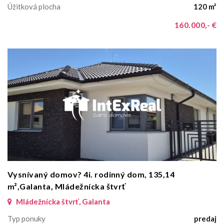
Úžitková plocha
120 m²
160.000,- €
Vysnívaný domov? 4i. rodinný dom, 135,14
m²,Galanta, Mládežnícka štvrť
Mládežnícka štvrť, Galanta
Typ ponuky
predaj