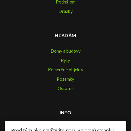
Podnájom
Dražby
HĽADÁM
Domy a budovy
Byty
Komerčné objekty
Pozemky
Ostatné
INFO
Makléri
Pred tým ako navštívite našu webovú stránku