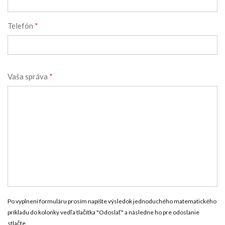
Telefón
*
Vaša správa
*
Po vyplnení formuláru prosím napíšte výsledok jednoduchého matematického
príkladu do kolonky vedľa tlačítka "Odoslať" a následne ho pre odoslanie
stlačte.