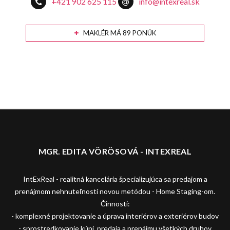
+421 902 625 115
info@intexreal.sk
MAKLÉR MÁ 89 PONÚK
MGR. EDITA VÖRÖSOVÁ - INTEXREAL
IntExReal - realitná kancelária špecializujúca sa predajom a
prenájmom nehnuteľností novou metódou - Home Staging-om.
Činnosti:
- komplexné projektovanie a úprava interiérov a exteriérov budov
- sprostredkovanie kúpi, predaja a prenájmu všetkých druhov