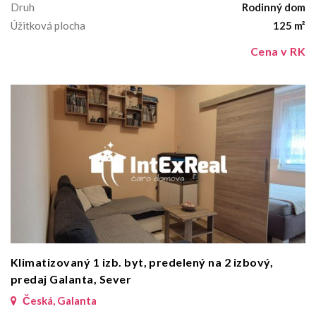
Druh
Rodinný dom
Úžitková plocha
125 m²
Cena v RK
Klimatizovaný 1 izb. byt, predelený na 2 izbový,
predaj Galanta, Sever
Česká, Galanta