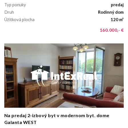
Typ ponuky
predaj
Druh
Rodinný dom
Úžitková plocha
120 m²
160.000,- €
Na predaj 2-izbový byt v modernom byt. dome
Galanta WEST