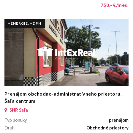
750,- €/mes.
+ENERGIE, +DPH
Prenájom obchodno-administratívneho priestoru ,
Šaľa centrum
SNP, Šaľa
Typ ponuky
prenájom
Druh
Obchodné priestory