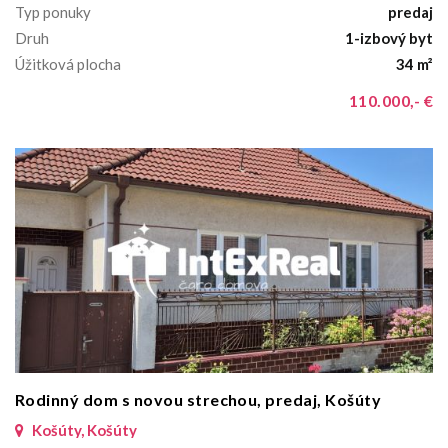
Typ ponuky
predaj
Druh
1-izbový byt
Úžitková plocha
34 m²
110.000,- €
Rodinný dom s novou strechou, predaj, Košúty
Košúty, Košúty