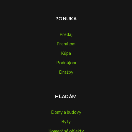
PONUKA
Predaj
Prenájom
Kúpa
Podnájom
Dražby
HĽADÁM
Domy a budovy
Byty
Komerčné objekty