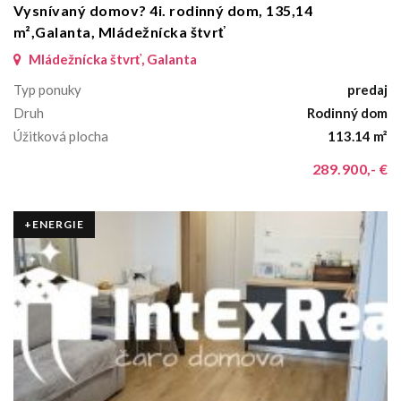
Vysnívaný domov? 4i. rodinný dom, 135,14
m²,Galanta, Mládežnícka štvrť
Mládežnícka štvrť, Galanta
Typ ponuky
predaj
Druh
Rodinný dom
Úžitková plocha
113.14 m²
289.900,- €
+ENERGIE