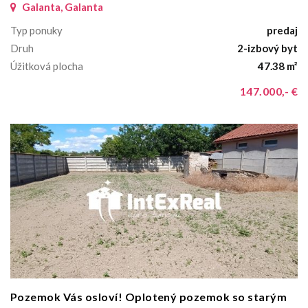
Galanta, Galanta
Typ ponuky
predaj
Druh
2-izbový byt
Úžitková plocha
47.38 m²
147.000,- €
Pozemok Vás osloví! Oplotený pozemok so starým