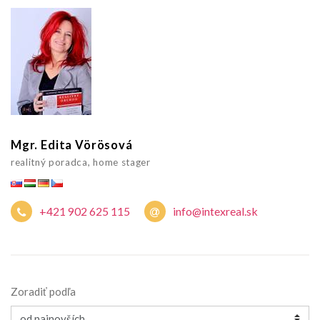
Mgr. Edita Vörösová
realitný poradca, home stager
+421 902 625 115
info@intexreal.sk
Zoradiť podľa