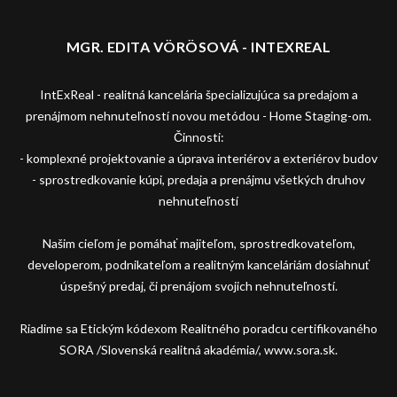
MGR. EDITA VÖRÖSOVÁ - INTEXREAL
IntExReal - realitná kancelária špecializujúca sa predajom a
prenájmom nehnuteľností novou metódou - Home Staging-om.
Činnosti:
- komplexné projektovanie a úprava interiérov a exteriérov budov
- sprostredkovanie kúpi, predaja a prenájmu všetkých druhov
nehnuteľností
Našim cieľom je pomáhať majiteľom, sprostredkovateľom,
developerom, podnikateľom a realitným kanceláriám dosiahnuť
úspešný predaj, či prenájom svojich nehnuteľností.
Riadime sa Etickým kódexom Realitného poradcu certifikovaného
SORA /Slovenská realitná akadémia/, www.sora.sk.