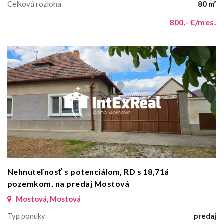
Celková rozloha
80 m²
800,- €/mes.
Nehnuteľnosť s potenciálom, RD s 18,71á
pozemkom, na predaj Mostová
Mostová, Mostová
Typ ponuky
predaj