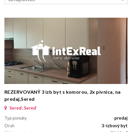
REZERVOVANÝ 3 izb byt s komorou, 2x pivnica, na
predaj,Sered
Sereď, Sereď
Typ ponuky
predaj
Druh
3-izbový byt