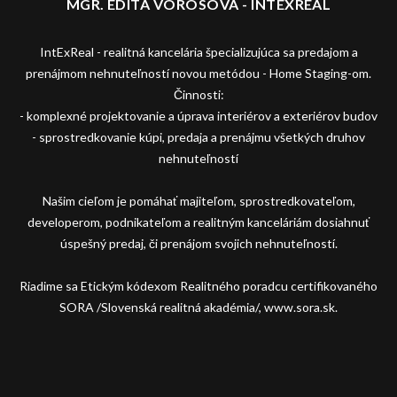
MGR. EDITA VÖRÖSOVÁ - INTEXREAL
IntExReal - realitná kancelária špecializujúca sa predajom a
prenájmom nehnuteľností novou metódou - Home Staging-om.
Činnosti:
- komplexné projektovanie a úprava interiérov a exteriérov budov
- sprostredkovanie kúpi, predaja a prenájmu všetkých druhov
nehnuteľností
Našim cieľom je pomáhať majiteľom, sprostredkovateľom,
developerom, podnikateľom a realitným kanceláriám dosiahnuť
úspešný predaj, či prenájom svojich nehnuteľností.
Riadime sa Etickým kódexom Realitného poradcu certifikovaného
SORA /Slovenská realitná akadémia/, www.sora.sk.