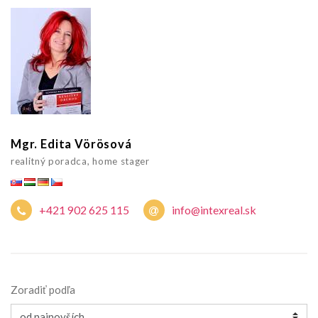
Mgr. Edita Vörösová
realitný poradca, home stager
+421 902 625 115
info@intexreal.sk
Zoradiť podľa