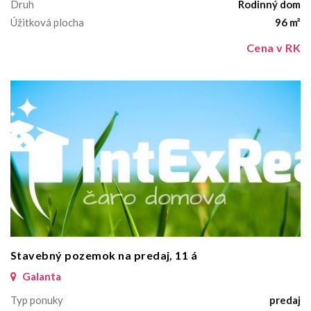
Druh
Rodinný dom
Úžitková plocha
96 m²
Cena v RK
Stavebný pozemok na predaj, 11 á
Galanta
Typ ponuky
predaj