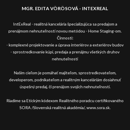
MGR. EDITA VÖRÖSOVÁ - INTEXREAL
IntExReal - realitná kancelária špecializujúca sa predajom a
prenájmom nehnuteľností novou metódou - Home Staging-om.
Činnosti:
- komplexné projektovanie a úprava interiérov a exteriérov budov
- sprostredkovanie kúpi, predaja a prenájmu všetkých druhov
nehnuteľností
Našim cieľom je pomáhať majiteľom, sprostredkovateľom,
developerom, podnikateľom a realitným kanceláriám dosiahnuť
úspešný predaj, či prenájom svojich nehnuteľností.
Riadime sa Etickým kódexom Realitného poradcu certifikovaného
SORA /Slovenská realitná akadémia/, www.sora.sk.