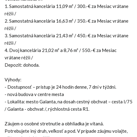
1. Samostatná kancelária 11,09 m² / 300.-€ za Mesiac vrátane
réžii /
2. Samostatná kancelária 16,63 m² / 350.-€ za Mesiac vrátane
réžii /
3. Samostatná kancelária 21,43 m² / 450.-€ za Mesiac vrátane
réžii /
4. Dvoj kancelária 21,02 m² a 8,76 m² / 550.-€ za Mesiac
vrátane réžii /
Depozit: dohoda.
Výhody:
- Dostupnosť – prístup je 24 hodín denne, 7 dní v týždni.
- nová budova v centre mesta
- Lokalita: mesto Galanta, na dosah cestný obchvat – cesta I/75
/ Galanta - obchvat /, rýchlostná cesta R1.
Záujem o osobné stretnutie a obhliadka je vítaná.
Potrebujete iný druh, veľkosť a pod. V prípade záujmu volajte,