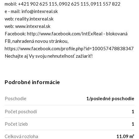
mobil: +421 902 625 115, 0902 625 115, 0911 557 822
e - mail: info@intexreal.sk
web: reality.intexreal.sk
web: www.intexreal.sk
Facebook: http://www.facebook.com/IntExReal - blokovaná
FB, nahradená novou stránkou,
https://www.facebook.com/profile.php?id=100057478838347
Nechajte aj Vy svoju nehnuteľnosť zažiariť!
Podrobné informácie
Poschodie
1/posledné poschodie
Počet poschodí
1
Počet izieb
1
Celková rozloha
11.09 m²