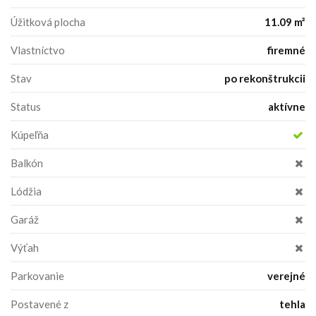
Úžitková plocha
11.09 m²
Vlastníctvo
firemné
Stav
po rekonštrukcii
Status
aktívne
Kúpeľňa
Balkón
Lódžia
Garáž
Výťah
Parkovanie
verejné
Postavené z
tehla