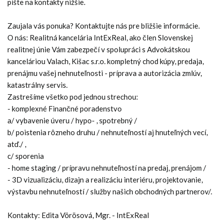
píšte na kontakty nižšie.
Zaujala vás ponuka? Kontaktujte nás pre bližšie informácie.
O nás: Realitná kancelária IntExReal, ako člen Slovenskej
realitnej únie Vám zabezpečí v spolupráci s Advokátskou
kanceláriou Valach, Kišac s.r.o. kompletný chod kúpy, predaja,
prenájmu vašej nehnuteľnosti - príprava a autorizácia zmlúv,
katastrálny servis.
Zastrešíme všetko pod jednou strechou:
- komplexné Finančné poradenstvo
a/ vybavenie úveru / hypo- , spotrebný /
b/ poistenia rôzneho druhu / nehnuteľností aj hnuteľných vecí,
atď./ ,
c/ sporenia
- home staging / prípravu nehnuteľností na predaj, prenájom /
- 3D vizualizáciu, dizajn a realizáciu interiéru, projektovanie,
výstavbu nehnuteľností / služby našich obchodných partnerov/.
Kontakty: Edita Vörösová, Mgr. - IntExReal