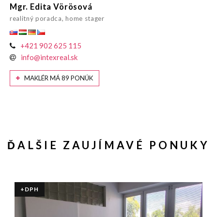
Mgr. Edita Vörösová
realitný poradca, home stager
+421 902 625 115
info@intexreal.sk
MAKLÉR MÁ 89 PONÚK
ĎALŠIE ZAUJÍMAVÉ PONUKY
+DPH