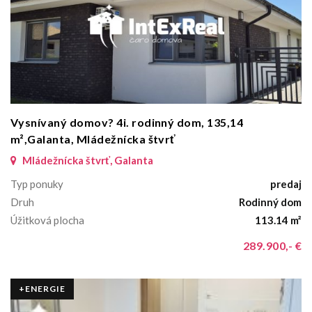
Vysnívaný domov? 4i. rodinný dom, 135,14
m²,Galanta, Mládežnícka štvrť
Mládežnícka štvrť, Galanta
Typ ponuky
predaj
Druh
Rodinný dom
Úžitková plocha
113.14 m²
289.900,- €
+ENERGIE