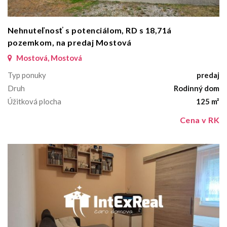
Nehnuteľnosť s potenciálom, RD s 18,71á
pozemkom, na predaj Mostová
Mostová, Mostová
Typ ponuky
predaj
Druh
Rodinný dom
Úžitková plocha
125 m²
Cena v RK