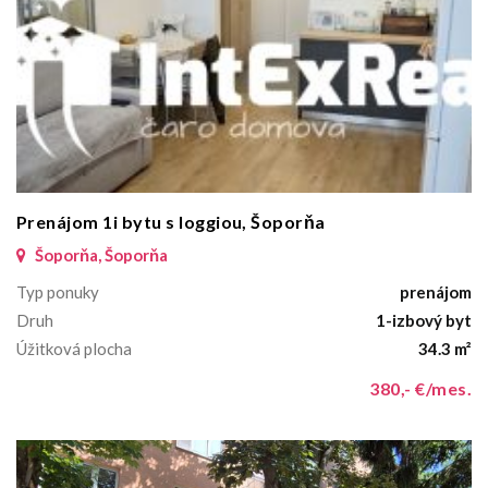
Prenájom 1i bytu s loggiou, Šoporňa
Šoporňa, Šoporňa
Typ ponuky
prenájom
Druh
1-izbový byt
Úžitková plocha
34.3 m²
380,- €/mes.