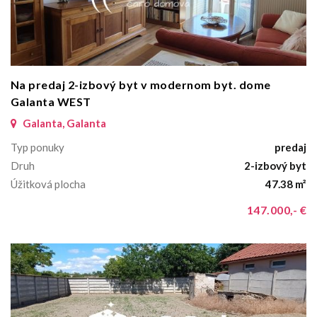
Na predaj 2-izbový byt v modernom byt. dome
Galanta WEST
Galanta, Galanta
Typ ponuky
predaj
Druh
2-izbový byt
Úžitková plocha
47.38 m²
147.000,- €