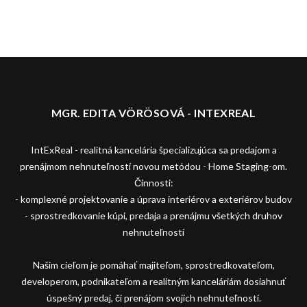
MGR. EDITA VÖRÖSOVÁ - INTEXREAL
IntExReal - realitná kancelária špecializujúca sa predajom a
prenájmom nehnuteľností novou metódou - Home Staging-om.
Činnosti:
- komplexné projektovanie a úprava interiérov a exteriérov budov
- sprostredkovanie kúpi, predaja a prenájmu všetkých druhov
nehnuteľností
Našim cieľom je pomáhať majiteľom, sprostredkovateľom,
developerom, podnikateľom a realitným kanceláriám dosiahnuť
úspešný predaj, či prenájom svojich nehnuteľností.