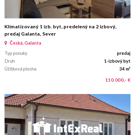
Klimatizovaný 1 izb. byt, predelený na 2 izbový,
predaj Galanta, Sever
Česká, Galanta
Typ ponuky
predaj
Druh
1-izbový byt
Úžitková plocha
34 m²
110.000,- €