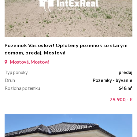
Pozemok Vás osloví! Oplotený pozemok so starým
domom, predaj, Mostová
Mostová, Mostová
Typ ponuky
predaj
Druh
Pozemky - bývanie
Rozloha pozemku
648 m²
79.900,- €