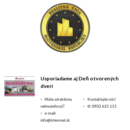
Usporiadame aj Deň otvorených
dverí
Máte atraktívnu
Kontaktujte nás!
nehnuteľnosť?
tf: 0902 625 115
e-mail:
info@intexreal.sk