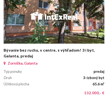
Bývanie bez ruchu, v centre, s výhľadom! 3 i byt,
Galanta, predaj
Zornička, Galanta
Typ ponuky
predaj
Druh
3-izbový byt
Úžitková plocha
65.6 m²
132.000,- €