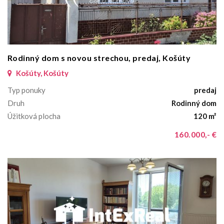
Rodinný dom s novou strechou, predaj, Košúty
Košúty, Košúty
Typ ponuky
predaj
Druh
Rodinný dom
Úžitková plocha
120 m²
160.000,- €