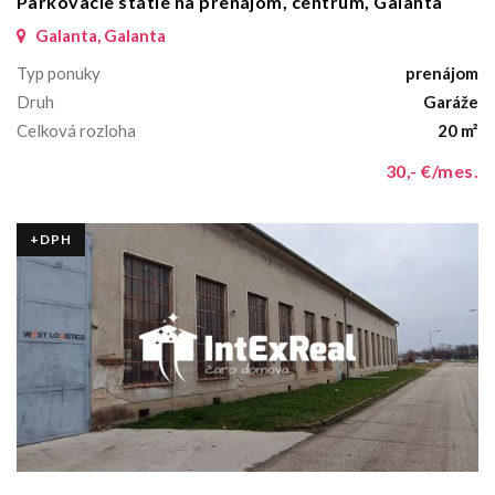
Parkovacie státie na prenájom, centrum, Galanta
Galanta, Galanta
Typ ponuky
prenájom
Druh
Garáže
Celková rozloha
20 m²
30,- €/mes.
+DPH