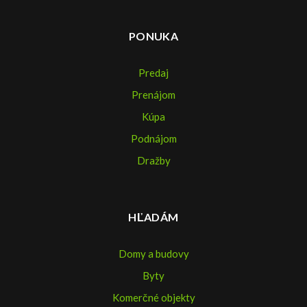
PONUKA
Predaj
Prenájom
Kúpa
Podnájom
Dražby
HĽADÁM
Domy a budovy
Byty
Komerčné objekty