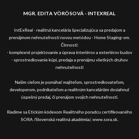
MGR. EDITA VÖRÖSOVÁ - INTEXREAL
IntExReal - realitná kancelária špecializujúca sa predajom a
prenájmom nehnuteľností novou metódou - Home Staging-om.
Činnosti:
- komplexné projektovanie a úprava interiérov a exteriérov budov
- sprostredkovanie kúpi, predaja a prenájmu všetkých druhov
nehnuteľností
Našim cieľom je pomáhať majiteľom, sprostredkovateľom,
developerom, podnikateľom a realitným kanceláriám dosiahnuť
úspešný predaj, či prenájom svojich nehnuteľností.
Riadime sa Etickým kódexom Realitného poradcu certifikovaného
SORA /Slovenská realitná akadémia/, www.sora.sk.