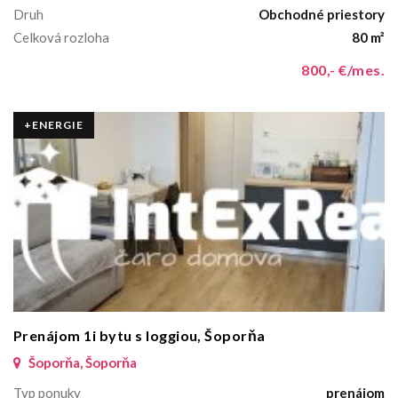
Druh
Obchodné priestory
Celková rozloha
80 m²
800,- €/mes.
+ENERGIE
Prenájom 1i bytu s loggiou, Šoporňa
Šoporňa, Šoporňa
Typ ponuky
prenájom