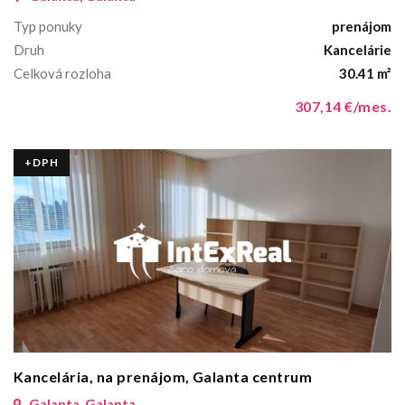
Typ ponuky
prenájom
Druh
Kancelárie
Celková rozloha
30.41 m²
307,14 €/mes.
+DPH
Kancelária, na prenájom, Galanta centrum
Galanta, Galanta