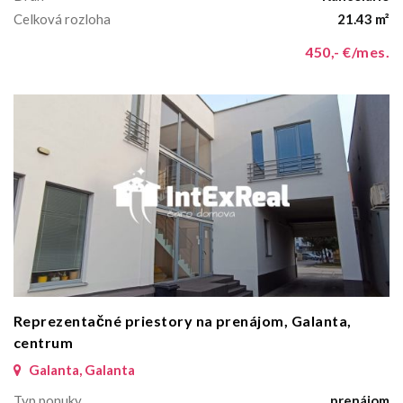
Celková rozloha
21.43 m²
450,- €/mes.
Reprezentačné priestory na prenájom, Galanta,
centrum
Galanta, Galanta
Typ ponuky
prenájom