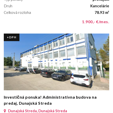
Druh
Kancelárie
Celková rozloha
78.93 m²
1.900,- €/mes.
+DPH
Investičná ponuka! Administratívna budova na
predaj, Dunajská Streda
Dunajská Streda, Dunajská Streda