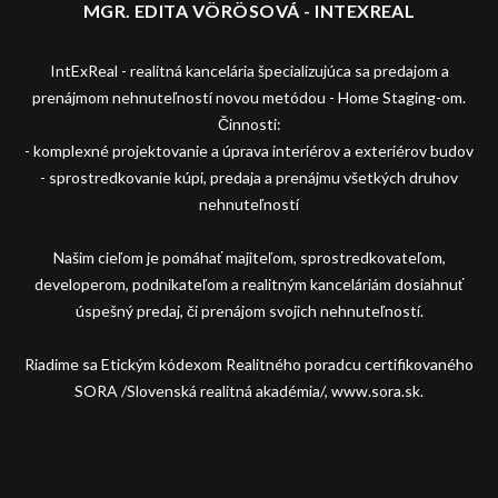
MGR. EDITA VÖRÖSOVÁ - INTEXREAL
IntExReal - realitná kancelária špecializujúca sa predajom a
prenájmom nehnuteľností novou metódou - Home Staging-om.
Činnosti:
- komplexné projektovanie a úprava interiérov a exteriérov budov
- sprostredkovanie kúpi, predaja a prenájmu všetkých druhov
nehnuteľností
Našim cieľom je pomáhať majiteľom, sprostredkovateľom,
developerom, podnikateľom a realitným kanceláriám dosiahnuť
úspešný predaj, či prenájom svojich nehnuteľností.
Riadime sa Etickým kódexom Realitného poradcu certifikovaného
SORA /Slovenská realitná akadémia/, www.sora.sk.