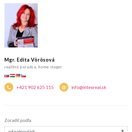
Mgr. Edita Vörösová
realitný poradca, home stager
+421 902 625 115
info@intexreal.sk
Zoradiť podľa