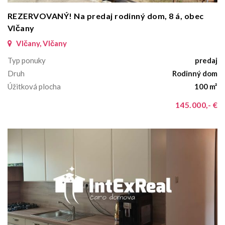
REZERVOVANÝ! Na predaj rodinný dom, 8 á, obec
Vlčany
Vlčany, Vlčany
Typ ponuky
predaj
Druh
Rodinný dom
Úžitková plocha
100 m²
145.000,- €