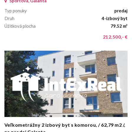
Športová, Galantaˇ
Typ ponuky
predaj
Druh
4-izbový byt
Úžitková plocha
79.52 m²
212.500,- €
Veľkometrážny 2 izbový byt s komorou, / 62,79 m2 /,
na predaj Galanta