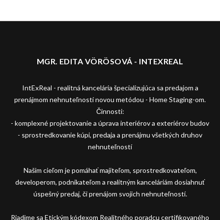
MGR. EDITA VÖRÖSOVÁ - INTEXREAL
IntExReal - realitná kancelária špecializujúca sa predajom a
prenájmom nehnuteľností novou metódou - Home Staging-om.
Činnosti:
- komplexné projektovanie a úprava interiérov a exteriérov budov
- sprostredkovanie kúpi, predaja a prenájmu všetkých druhov
nehnuteľností
Našim cieľom je pomáhať majiteľom, sprostredkovateľom,
developerom, podnikateľom a realitným kanceláriám dosiahnuť
úspešný predaj, či prenájom svojich nehnuteľností.
Riadime sa Etickým kódexom Realitného poradcu certifikovaného