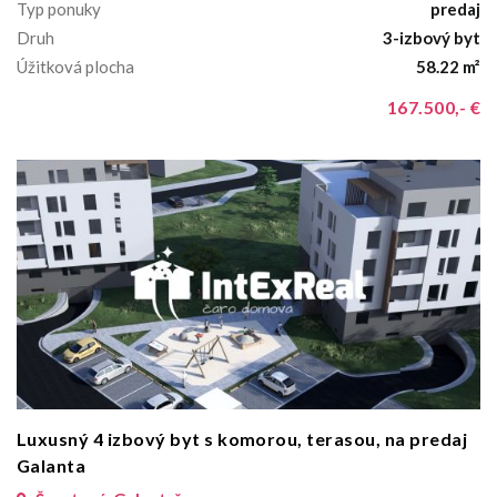
Typ ponuky
predaj
Druh
3-izbový byt
Úžitková plocha
58.22 m²
167.500,- €
Luxusný 4 izbový byt s komorou, terasou, na predaj
Galanta