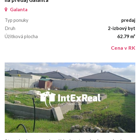
Galanta
Typ ponuky
predaj
Druh
2-izbový byt
Úžitková plocha
62.79 m²
Cena v RK