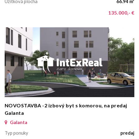
Úžitková plocha
66.94 m²
135.000,- €
NOVOSTAVBA -2 izbový byt s komorou, na predaj
Galanta
Galanta
Typ ponuky
predaj