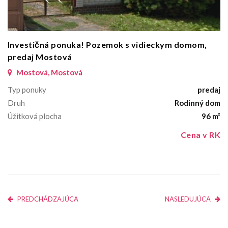
Investičná ponuka! Pozemok s vidieckym domom,
predaj Mostová
Mostová, Mostová
Typ ponuky
predaj
Druh
Rodinný dom
Úžitková plocha
96 m²
Cena v RK
PREDCHÁDZAJÚCA
NASLEDUJÚCA