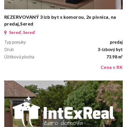
REZERVOVANÝ 3 izb byt s komorou, 2x pivnica, na
predaj,Sered
Sereď, Sereď
Typ ponuky
predaj
Druh
3-izbový byt
Úžitková plocha
73.98 m²
Cena v RK