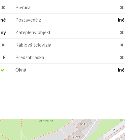
Pivnica
jné
Postavené z
iné
ený
Zateplený objekt
Káblová televízia
F
Predzáhradka
Okná
iné