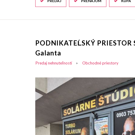
PREDAJ
PRENÁJOM
KÚPA
PODNIKATEĹSKÝ PRIESTOR 
Galanta
Predaj nehnuteľností
Obchodné priestory