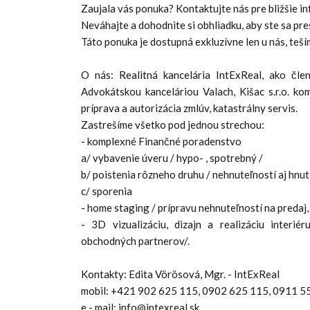
Zaujala vás ponuka? Kontaktujte nás pre bližšie in
Neváhajte a dohodnite si obhliadku, aby ste sa pre
Táto ponuka je dostupná exkluzívne len u nás, teší
O nás: Realitná kancelária IntExReal, ako čle
Advokátskou kanceláriou Valach, Kišac s.r.o. ko
príprava a autorizácia zmlúv, katastrálny servis.
Zastrešíme všetko pod jednou strechou:
- komplexné Finančné poradenstvo
a/ vybavenie úveru / hypo- , spotrebný /
b/ poistenia rôzneho druhu / nehnuteľností aj hnute
c/ sporenia
- home staging / prípravu nehnuteľností na predaj,
- 3D vizualizáciu, dizajn a realizáciu interié
obchodných partnerov/.
Kontakty: Edita Vörösová, Mgr. - IntExReal
mobil: +421 902 625 115, 0902 625 115, 0911 5
e - mail: info@intexreal.sk