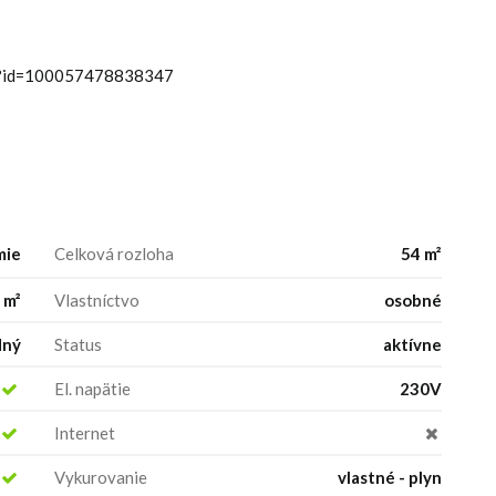
hp?id=100057478838347
mie
Celková rozloha
54 m²
 m²
Vlastníctvo
osobné
dný
Status
aktívne
El. napätie
230V
Internet
Vykurovanie
vlastné - plyn