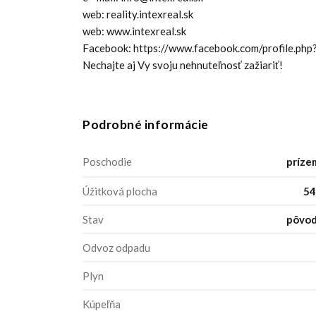
web: reality.intexreal.sk
web: www.intexreal.sk
Facebook: https://www.facebook.com/profile.p
Nechajte aj Vy svoju nehnuteľnosť zažiariť!
Podrobné informácie
Poschodie
príze
Úžitková plocha
54
Stav
pôvo
Odvoz odpadu
Plyn
Kúpeľňa