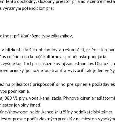
stie? Tento obchodný, služobný priestor priamo v centre mesta
 s výrazným potenciálom pre:
možnosť prilákať rôzne typy zákazníkov,
 blízkosti ďalších obchodov a reštaurácií, pričom len pár
očas celého roka konajú kultúrne a spoločenské podujatia.
zvyšuje komfort pre zákazníkov aj zamestnancov. Dispozícia
nové priečky je možné odstrániť a vytvoriť tak jeden veľký
álnu príležitosť prispôsobiť si ho pre splnenie požiadaviek
typu podnikania.
 (aj 380 V), plyn, voda, kanalizácia. Plynové kúrenie radiátormi
iestor je voľný ihneď.
dajne/showroom, salón, kanceláriu či iný podnikateľský zámer.
priestor presne podľa vlastných predstáv na mieste s vysokým