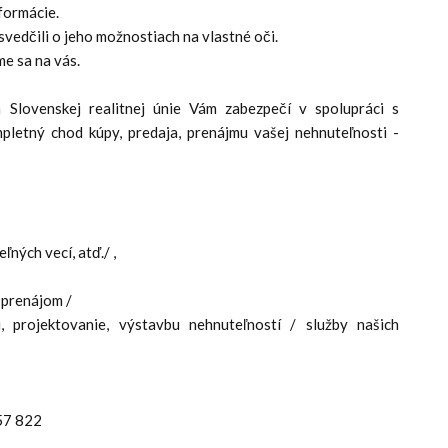
formácie.
svedčili o jeho možnostiach na vlastné oči.
me sa na vás.
n Slovenskej realitnej únie Vám zabezpečí v spolupráci s
mpletný chod kúpy, predaja, prenájmu vašej nehnuteľnosti -
ľných vecí, atď./ ,
 prenájom /
ru, projektovanie, výstavbu nehnuteľností / služby našich
57 822