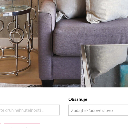
Obsahuje
te druh nehnuteľnosti ..