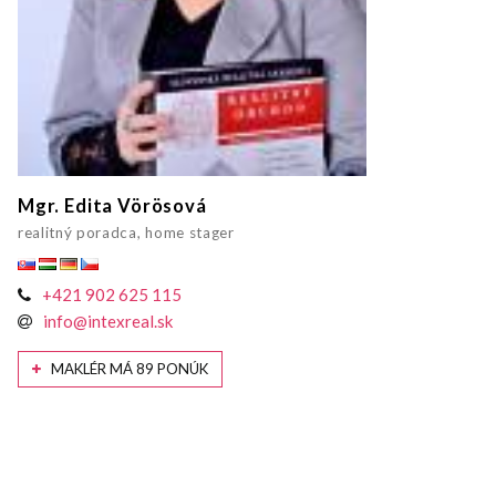
Mgr. Edita Vörösová
realitný poradca, home stager
+421 902 625 115
info@intexreal.sk
MAKLÉR MÁ 89 PONÚK