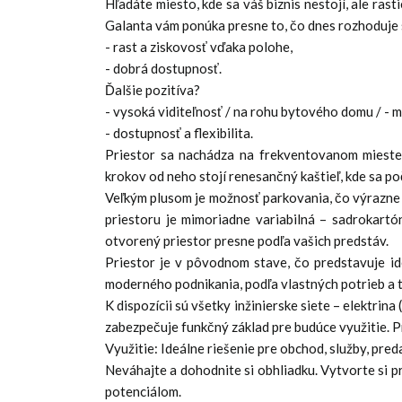
Hľadáte miesto, kde sa váš biznis nestojí, ale ra
Galanta vám ponúka presne to, čo dnes rozhoduje
- rast a ziskovosť vďaka polohe,
- dobrá dostupnosť.
Ďalšie pozitíva?
- vysoká viditeľnosť / na rohu bytového domu / - 
- dostupnosť a flexibilita.
Priestor sa nachádza na frekventovanom mieste v
krokov od neho stojí renesančný kaštieľ, kde sa p
Veľkým plusom je možnosť parkovania, čo výrazne 
priestoru je mimoriadne variabilná – sadrokartó
otvorený priestor presne podľa vašich predstáv.
Priestor je v pôvodnom stave, čo predstavuje ide
moderného podnikania, podľa vlastných potrieb a 
K dispozícii sú všetky inžinierske siete – elektrina
zabezpečuje funkčný základ pre budúce využitie. Pr
Využitie: Ideálne riešenie pre obchod, služby, pre
Neváhajte a dohodnite si obhliadku. Vytvorte si 
potenciálom.