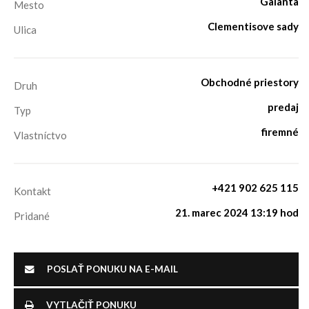
Galanta
Mesto
Clementisove sady
Ulica
Obchodné priestory
Druh
predaj
Typ
firemné
Vlastníctvo
+421 902 625 115
Kontakt
21. marec 2024 13:19 hod
Pridané
POSLAŤ PONUKU NA E-MAIL
VYTLAČIŤ PONUKU