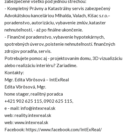
zabezpečené všetko pod jednou strechou:
- Kompletný Právny a Katastrálny servis zabezpečený
Advokátskou kanceláriou Mihalda, Valach, Kišac s.r.o.–
poradenstvo, autorizáciu, vybavenie zmlúv, kataster
nehnuteľností, - až po finálne ukončenie.
- Finančné poradenstvo, vybavenie hypotekárnych,
spotrebných úverov, poistenie nehnuteľností. finančných
zdrojov poradňa, servis.
Potrebujete pomoc aj - projektovaním domu, 3D vizualizáciu
alebo realizáciu interiéru? Zariadime.
Kontakty:
Mgr. Edita Vörösová – IntExReal
Edita Vörösová, Mgr.
home stager, realitný poradca
+421 902 625 115, 0902 625 115,
e - mail: info@intexreal.sk
web: reality.intexreal.sk
web: www.intexreal.sk
Facebook: https://www.facebook.com/IntExReal/