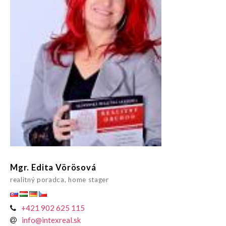
Mgr. Edita Vörösová
realitný poradca, home stager
+421 902 625 115
info@intexreal.sk