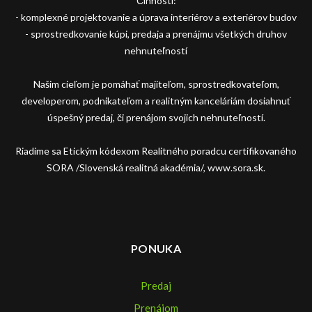
Činnosti:
- komplexné projektovanie a úprava interiérov a exteriérov budov
- sprostredkovanie kúpi, predaja a prenájmu všetkých druhov
nehnuteľností
Našim cieľom je pomáhať majiteľom, sprostredkovateľom,
developerom, podnikateľom a realitným kanceláriám dosiahnuť
úspešný predaj, či prenájom svojich nehnuteľností.
Riadime sa Etickým kódexom Realitného poradcu certifikovaného
SORA /Slovenská realitná akadémia/, www.sora.sk.
PONUKA
Predaj
Prenájom