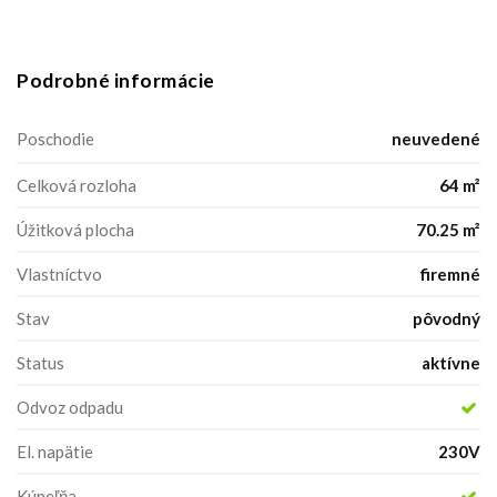
Podrobné informácie
Poschodie
neuvedené
Celková rozloha
64 m²
Úžitková plocha
70.25 m²
Vlastníctvo
firemné
Stav
pôvodný
Status
aktívne
Odvoz odpadu
El. napätie
230V
Kúpeľňa