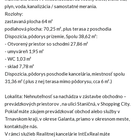
plyn, voda, kanalizácia / samostatné merania.
Rozlohy:
zastavaná plocha 64 m²
podlahová plocha: 70,25 m², plus terasa z poschodia
Dispozícia, pôdorys prízemie, Spolu 38,62 m²:
- Otvorený priestor so schodmi 27,86 m²
- umyváreň 1,95 m²
- WC 1,03 m²
- sklad 7,78 m²
Dispozícia, pôdorys poschodie kancelária, miestnosť spolu
31,36 m² ( plus z nej terasa mimo pôdorysu, cca 6 m².)
Lokalita: Nehnuteľnosť sa nachádza v zástavbe obchodno –
prevádzkových priestorov , na ulici Staničná, v Shopping City.
Pokiaľ máte záujem prevádzkovať obchod alebo služby v
Trnavskom kraji, v okrese Galanta, priamo v okresnom meste,
kontaktujte nás.
V rámci služieb Realitnej kancelárie IntExReal máte