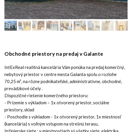
Obchodné priestory na predaj v Galante
IntExReal realitná kancelária Vám ponúka na predaj komerčný,
nebytový priestor v centre mesta Galanta spolu o rozlohe
70,25 m², na rôzne podnikateľské, administratívne, obchodné,
prevádzkové účely .
Dispozičné riešenie komerčného priestoru:
- Prízemie s výkladom – 1x otvorený priestor, sociálne
priestory, sklad
- Poschodie s výkladom - 1x otvorený priestor, 1x miestnosť
(kancelária) s voľným vstupom na strešnú terasu,
Inžinierske siete : v miestnostiach sú všetky siete, elektrika,