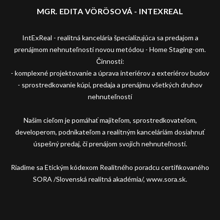
MGR. EDITA VÖRÖSOVÁ - INTEXREAL
IntExReal - realitná kancelária špecializujúca sa predajom a
prenájmom nehnuteľností novou metódou - Home Staging-om.
Činnosti:
- komplexné projektovanie a úprava interiérov a exteriérov budov
- sprostredkovanie kúpi, predaja a prenájmu všetkých druhov
nehnuteľností
Našim cieľom je pomáhať majiteľom, sprostredkovateľom,
developerom, podnikateľom a realitným kanceláriám dosiahnuť
úspešný predaj, či prenájom svojich nehnuteľností.
Riadime sa Etickým kódexom Realitného poradcu certifikovaného
SORA /Slovenská realitná akadémia/, www.sora.sk.