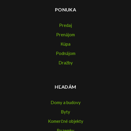
PONUKA
Predaj
Prenájom
Kúpa
Podnájom
Dražby
HĽADÁM
Domy a budovy
Byty
Komerčné objekty
Pozemky