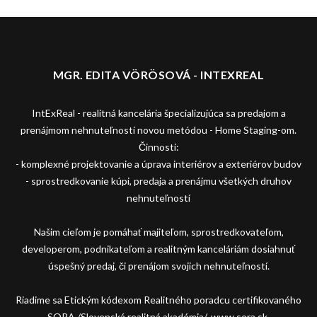
MGR. EDITA VÖRÖSOVÁ - INTEXREAL
IntExReal - realitná kancelária špecializujúca sa predajom a
prenájmom nehnuteľností novou metódou - Home Staging-om.
Činnosti:
- komplexné projektovanie a úprava interiérov a exteriérov budov
- sprostredkovanie kúpi, predaja a prenájmu všetkých druhov
nehnuteľností
Našim cieľom je pomáhať majiteľom, sprostredkovateľom,
developerom, podnikateľom a realitným kanceláriám dosiahnuť
úspešný predaj, či prenájom svojich nehnuteľností.
Riadime sa Etickým kódexom Realitného poradcu certifikovaného
SORA /Slovenská realitná akadémia/, www.sora.sk.