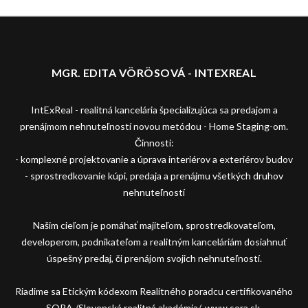
MGR. EDITA VÖRÖSOVÁ - INTEXREAL
IntExReal - realitná kancelária špecializujúca sa predajom a
prenájmom nehnuteľností novou metódou - Home Staging-om.
Činnosti:
- komplexné projektovanie a úprava interiérov a exteriérov budov
- sprostredkovanie kúpi, predaja a prenájmu všetkých druhov
nehnuteľností
Našim cieľom je pomáhať majiteľom, sprostredkovateľom,
developerom, podnikateľom a realitným kanceláriám dosiahnuť
úspešný predaj, či prenájom svojich nehnuteľností.
Riadime sa Etickým kódexom Realitného poradcu certifikovaného
SORA /Slovenská realitná akadémia/, www.sora.sk.