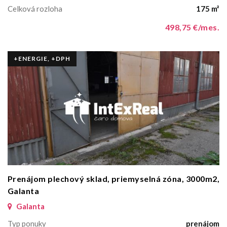
Celková rozloha
175 m²
498,75 €/mes.
+ENERGIE, +DPH
Prenájom plechový sklad, priemyselná zóna, 3000m2,
Galanta
Galanta
Typ ponuky
prenájom