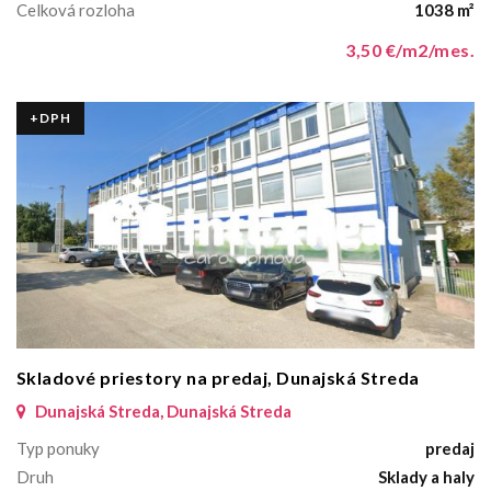
Celková rozloha
1038 m²
3,50 €/m2/mes.
+DPH
Skladové priestory na predaj, Dunajská Streda
Dunajská Streda, Dunajská Streda
Typ ponuky
predaj
Druh
Sklady a haly