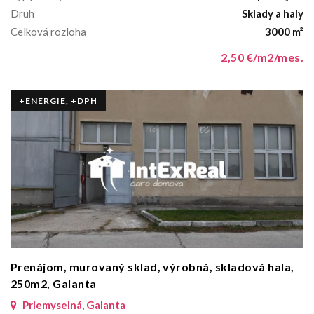
Druh
Sklady a haly
Celková rozloha
3000 m²
2,50 €/m2/mes.
+ENERGIE, +DPH
Prenájom, murovaný sklad, výrobná, skladová hala,
250m2, Galanta
Priemyselná, Galanta