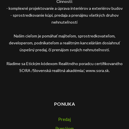
Činnosti:
- komplexné projektovanie a úprava interiérov a exteriérov budov
- sprostredkovanie kúpi, predaja a prenájmu všetkých druhov
nehnuteľností
Našim cieľom je pomáhať majiteľom, sprostredkovateľom,
developerom, podnikateľom a realitným kanceláriám dosiahnuť
úspešný predaj, či prenájom svojich nehnuteľností.
Riadime sa Etickým kódexom Realitného poradcu certifikovaného
SORA /Slovenská realitná akadémia/, www.sora.sk.
PONUKA
Predaj
Prenájom