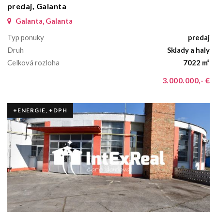
predaj, Galanta
Galanta, Galanta
Typ ponuky
predaj
Druh
Sklady a haly
Celková rozloha
7022 m²
3.000.000,- €
+ENERGIE, +DPH