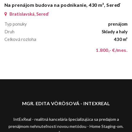
Na prenájom budova na podnikanie, 430 m², Sereď
Bratislavská, Sereď
Typ ponuky
prenájom
Druh
Sklady a haly
Celková rozloha
430 m²
1.800,- €/mes.
MGR. EDITA VÖRÖSOVÁ - INTEXREAL
IntExReal - realitná kancelária špecializujúca sa predajom a
prenájmom nehnuteľností novou metódou - Home Staging-om.