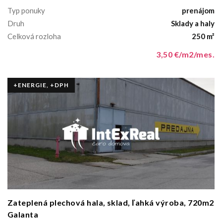
Typ ponuky
prenájom
Druh
Sklady a haly
Celková rozloha
250 m²
3,50 €/m2/mes.
+ENERGIE, +DPH
Zateplená plechová hala, sklad, ľahká výroba, 720m2
Galanta