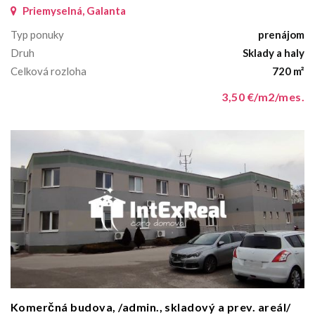
Priemyselná, Galanta
Typ ponuky
prenájom
Druh
Sklady a haly
Celková rozloha
720 m²
3,50 €/m2/mes.
Komerčná budova, /admin., skladový a prev. areál/