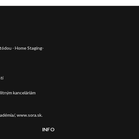
metódou - Home Staging-
tí
litným kanceláriám
adémia/, www.sora.sk.
INFO