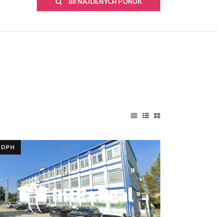
88 NÁJDENÝCH PONÚK
+DPH