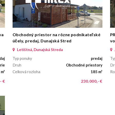
va
Obchodný priestor na rôzne podnikateľské
PR
účely, predaj, Dunajská Stred
vo
Letištná, Dunajská Streda
daj
Typ ponuky
predaj
Ty
rie
Druh
Obchodné priestory
Dr
 m²
Celková rozloha
185 m²
Ro
- €
230.000,- €