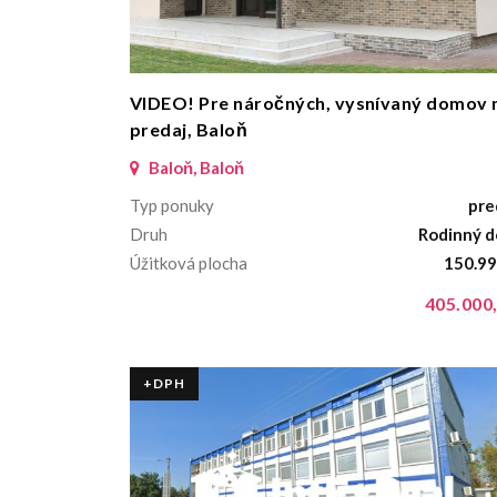
VIDEO! Pre náročných, vysnívaný domov 
predaj, Baloň
Baloň, Baloň
Typ ponuky
pre
Druh
Rodinný 
Úžitková plocha
150.99
405.000,
+DPH