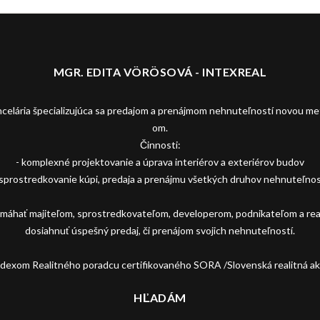
MGR. EDITA VÖRÖSOVÁ - INTEXREAL
ancelária špecializujúca sa predajom a prenájmom nehnuteľností novou 
om.
Činnosti:
- komplexné projektovanie a úprava interiérov a exteriérov budov
 sprostredkovanie kúpi, predaja a prenájmu všetkých druhov nehnuteľnos
omáhať majiteľom, sprostredkovateľom, developerom, podnikateľom a rea
dosiahnuť úspešný predaj, či prenájom svojich nehnuteľností.
ódexom Realitného poradcu certifikovaného SORA /Slovenská realitná ak
HĽADÁM