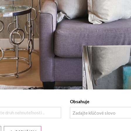
Obsahuje
te druh nehnuteľnosti ..