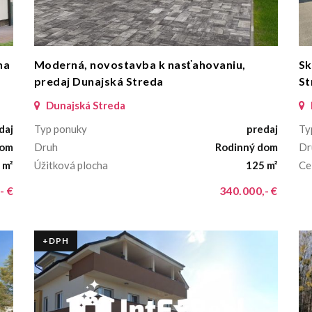
na
Moderná, novostavba k nasťahovaniu,
Sk
predaj Dunajská Streda
St
Dunajská Streda
daj
Typ ponuky
predaj
Ty
dom
Druh
Rodinný dom
Dr
 m²
Úžitková plocha
125 m²
Ce
- €
340.000,- €
+DPH