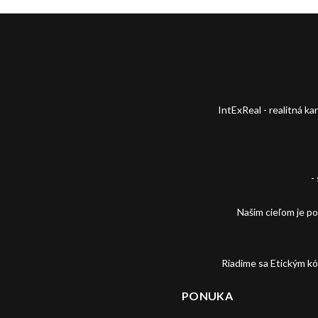
IntExReal - realitná k
-
Našim cieľom je p
Riadime sa Etickým k
PONUKA