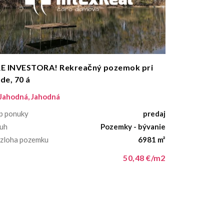
E INVESTORA! Rekreačný pozemok pri
de, 70 á
Jahodná, Jahodná
p ponuky
predaj
uh
Pozemky - bývanie
zloha pozemku
6981 m²
50,48 €/m2