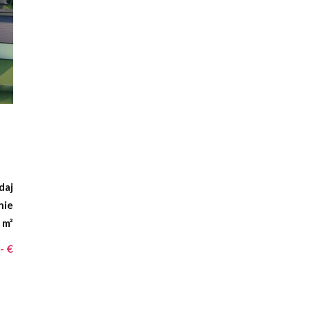
daj
nie
 m²
- €