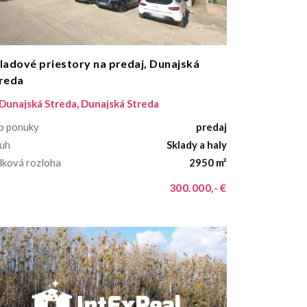
ladové priestory na predaj, Dunajská
reda
Dunajská Streda, Dunajská Streda
p ponuky
predaj
uh
Sklady a haly
lková rozloha
2950 m²
300.000,- €