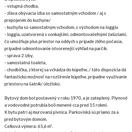
- vstupná chodba,
- zľava obývacia izba so samostatným vchodom / aj s
prepojením do kuchyne/
- kuchyňa so samostatným vchodom, s východom na loggiu
- loggia, uzatvorená s vonkajšími, odmontovateľnými žalúziami,
čo umožňuje plus priestor na oddych v prípade zlého počasia,
prípadné odmontovanie otvorenejší výhľad na parčík.
- sprava 2 izby,
- samostatná toaleta,
- chodbička, z ktorej sa vchádza do kúpeľne, / táto dispozícia dá
fantastickú možnosť na rozšírenie kúpeľne, prípadne využívanie
priestoru na šatník/ úložisko.
Bytový dom bol postavený v roku 1970, a je zateplený. Plynové
a vodovodné potrubia boli menené cca pred 15 rokmi.
K bytu patrí aj murovaná pivnica. Parkoviská sú priamo za a
pred bytovým domom.
Celková výmera: 65,6 m².