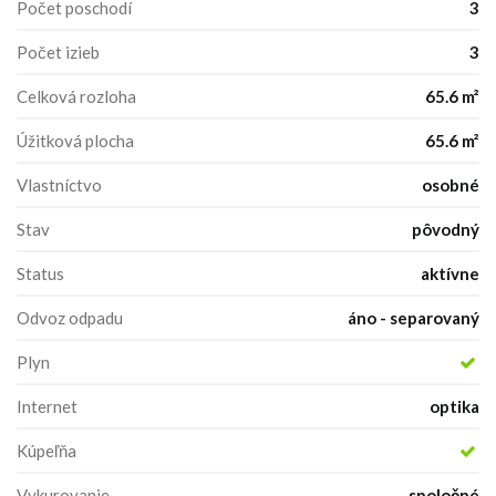
Počet poschodí
3
Počet izieb
3
Celková rozloha
65.6 m²
Úžitková plocha
65.6 m²
Vlastníctvo
osobné
Stav
pôvodný
Status
aktívne
Odvoz odpadu
áno - separovaný
Plyn
Internet
optika
Kúpeľňa
Vykurovanie
spoločné