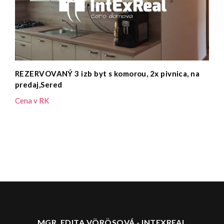
Na predaj 3 izbový byt v súkromí, 2x P, komora,
Vozokany pri Galante
135.000,- €
MGR. EDITA VÖRÖSOVÁ - INTEXREAL