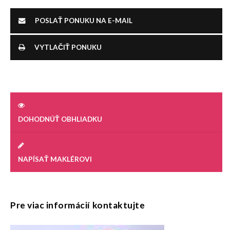
POSLAŤ PONUKU NA E-MAIL
VYTLAČIŤ PONUKU
DOHODNÚŤ OBHLIADKU
NAPÍSAŤ MAKLÉROVI
Pre viac informácií kontaktujte