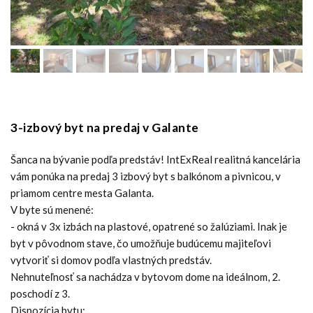
3-izbový byt na predaj v Galante
Šanca na bývanie podľa predstáv! IntExReal realitná kancelária
vám ponúka na predaj 3 izbový byt s balkónom a pivnicou, v
priamom centre mesta Galanta.
V byte sú menené:
- okná v 3x izbách na plastové, opatrené so žalúziami. Inak je
byt v pôvodnom stave, čo umožňuje budúcemu majiteľovi
vytvoriť si domov podľa vlastných predstáv.
Nehnuteľnosť sa nachádza v bytovom dome na ideálnom, 2.
poschodí z 3.
Dispozícia bytu: