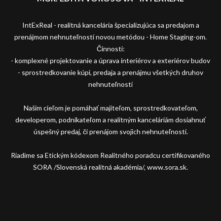
IntExReal - realitná kancelária špecializujúca sa predajom a
prenájmom nehnuteľností novou metódou - Home Staging-om.
Činnosti:
- komplexné projektovanie a úprava interiérov a exteriérov budov
- sprostredkovanie kúpi, predaja a prenájmu všetkých druhov
nehnuteľností
Našim cieľom je pomáhať majiteľom, sprostredkovateľom,
developerom, podnikateľom a realitným kanceláriám dosiahnuť
úspešný predaj, či prenájom svojich nehnuteľností.
Riadime sa Etickým kódexom Realitného poradcu certifikovaného
SORA /Slovenská realitná akadémia/, www.sora.sk.