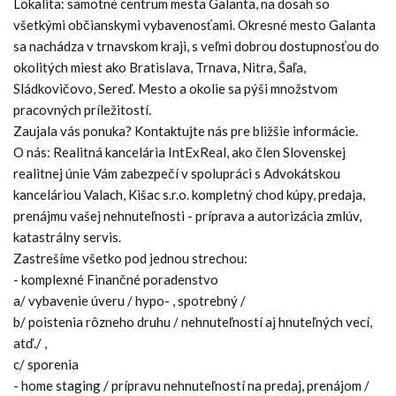
Lokalita: samotné centrum mesta Galanta, na dosah so
všetkými občianskymi vybavenosťami. Okresné mesto Galanta
sa nachádza v trnavskom kraji, s veľmi dobrou dostupnosťou do
okolitých miest ako Bratislava, Trnava, Nitra, Šaľa,
Sládkovičovo, Sereď. Mesto a okolie sa pýši množstvom
pracovných príležitostí.
Zaujala vás ponuka? Kontaktujte nás pre bližšie informácie.
O nás: Realitná kancelária IntExReal, ako člen Slovenskej
realitnej únie Vám zabezpečí v spolupráci s Advokátskou
kanceláriou Valach, Kišac s.r.o. kompletný chod kúpy, predaja,
prenájmu vašej nehnuteľnosti - príprava a autorizácia zmlúv,
katastrálny servis.
Zastrešíme všetko pod jednou strechou:
- komplexné Finančné poradenstvo
a/ vybavenie úveru / hypo- , spotrebný /
b/ poistenia rôzneho druhu / nehnuteľností aj hnuteľných vecí,
atď./ ,
c/ sporenia
- home staging / prípravu nehnuteľností na predaj, prenájom /