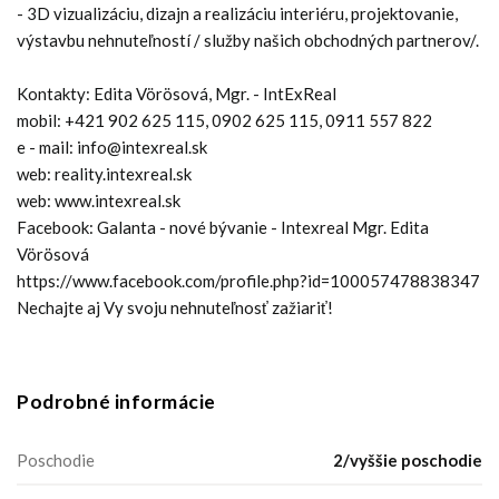
- 3D vizualizáciu, dizajn a realizáciu interiéru, projektovanie,
výstavbu nehnuteľností / služby našich obchodných partnerov/.
Kontakty: Edita Vörösová, Mgr. - IntExReal
mobil: +421 902 625 115, 0902 625 115, 0911 557 822
e - mail: info@intexreal.sk
web: reality.intexreal.sk
web: www.intexreal.sk
Facebook: Galanta - nové bývanie - Intexreal Mgr. Edita
Vörösová
https://www.facebook.com/profile.php?id=100057478838347
Nechajte aj Vy svoju nehnuteľnosť zažiariť!
Podrobné informácie
Poschodie
2/vyššie poschodie