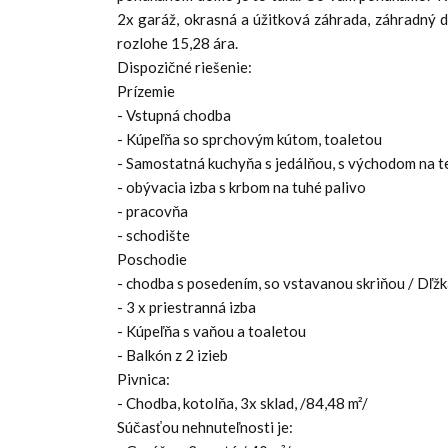
2x garáž, okrasná a úžitková záhrada, záhradný 
rozlohe 15,28 ára.
Dispozičné riešenie:
Prízemie
- Vstupná chodba
- Kúpeľňa so sprchovým kútom, toaletou
- Samostatná kuchyňa s jedálňou, s východom na t
- obývacia izba s krbom na tuhé palivo
- pracovňa
- schodište
Poschodie
- chodba s posedením, so vstavanou skriňou / Dľž
- 3 x priestranná izba
- Kúpeľňa s vaňou a toaletou
- Balkón z 2 izieb
Pivnica:
- Chodba, kotolňa, 3x sklad, /84,48 m²/
Súčasťou nehnuteľnosti je: