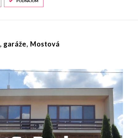
PODNÁJOM
a, garáže, Mostová