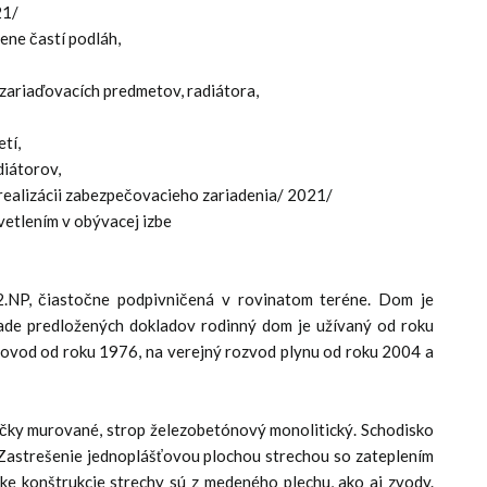
21/
ene častí podláh,
 zariaďovacích predmetov, radiátora,
tí,
diátorov,
v realizácii zabezpečovacieho zariadenia/ 2021/
etlením v obývacej izbe
.NP, čiastočne podpivničená v rovinatom teréne. Dom je
ade predložených dokladov rodinný dom je užívaný od roku
dovod od roku 1976, na verejný rozvod plynu od roku 2004 a
ečky murované, strop železobetónový monolitický. Schodisko
Zastrešenie jednoplášťovou plochou strechou so zateplením
e konštrukcie strechy sú z medeného plechu, ako aj zvody.