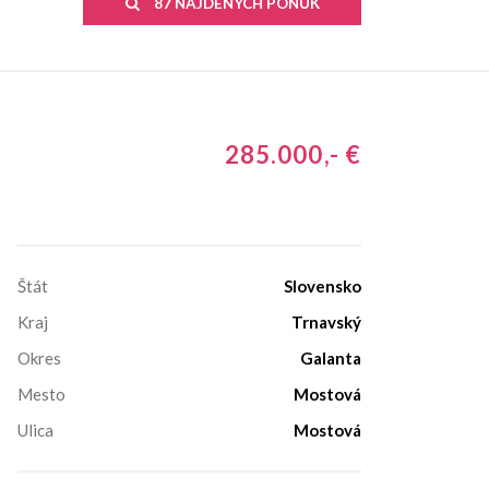
87 NÁJDENÝCH PONÚK
285.000,- €
Štát
Slovensko
Kraj
Trnavský
Okres
Galanta
Mesto
Mostová
Ulica
Mostová