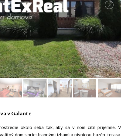
vá v Galante
rostredie okolo seba tak, aby sa v ňom cítil príjemne. V
litný dom s priestrannými izbami a pivnicou, bazén, terasa,