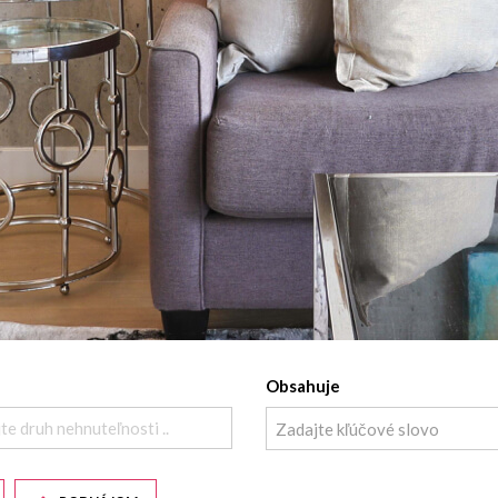
Obsahuje
te druh nehnuteľnosti ..