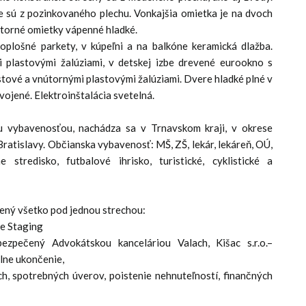
e sú z pozinkovaného plechu. Vonkajšia omietka je na dvoch
nútorné omietky vápenné hladké.
oplošné parkety, v kúpeľni a na balkóne keramická dlažba.
plastovými žalúziami, v detskej izbe drevené eurookno s
stové a vnútornými plastovými žalúziami. Dvere hladké plné v
ojené. Elektroinštalácia svetelná.
u vybavenosťou, nachádza sa v Trnavskom kraji, v okrese
ratislavy. Občianska vybavenosť: MŠ, ZŠ, lekár, lekáreň, OÚ,
e stredisko, futbalové ihrisko, turistické, cyklistické a
čený všetko pod jednou strechou:
me Staging
ezpečený Advokátskou kanceláriou Valach, Kišac s.r.o.–
álne ukončenie,
, spotrebných úverov, poistenie nehnuteľností, finančných