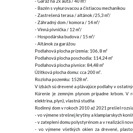
- Garáž na 2x autá / 40 m²/
- Bazén s vykurovacou a čistiacou mechanikou
- Zastrešená terasa / altánok /25,3 m²/
- Záhradný dom / komora / 14 m²/
- Vinná pivnička / 12 m²/
- Hospodárska budova / 15 m²/
- Altánok za garážou
Podlahová plocha prízemia: 106, 8 m²
Podlahová plocha poschodia: 114,24 m²
Podlahová plocha pivnice: 84,48 m²
Úžitková plocha domu: cca 200 m².
Rozloha pozemku: 1528 m².
V izbách sú drevené a plávajúce podlahy v ostatný
Kúrenie je zemným plynom prípadne krbom. V ro
elektrina, plyn), vlastná studňa
Rodinný dom v rokoch 2010 až 2021 prešiel rozsia
- vo výmene strešnej krytiny a klampiarskych konšt
- v zateplení domu polystyrénom a v realizácii nove
- vo výmene všetkých okien za drevené, plasto