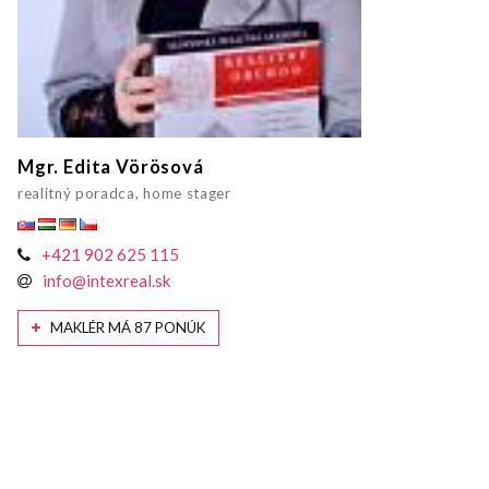
Mgr. Edita Vörösová
realitný poradca, home stager
+421 902 625 115
info@intexreal.sk
MAKLÉR MÁ 87 PONÚK