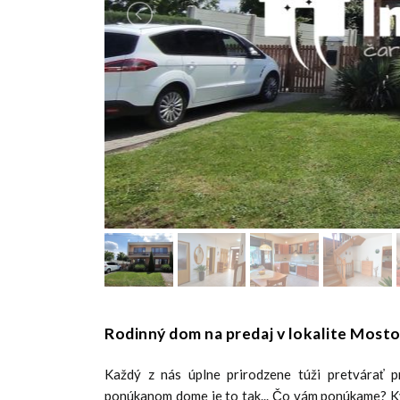
Rodinný dom na predaj v lokalite Mosto
Každý z nás úplne prirodzene túži pretvárať p
ponúkanom dome je to tak... Čo vám ponúkame? Kva