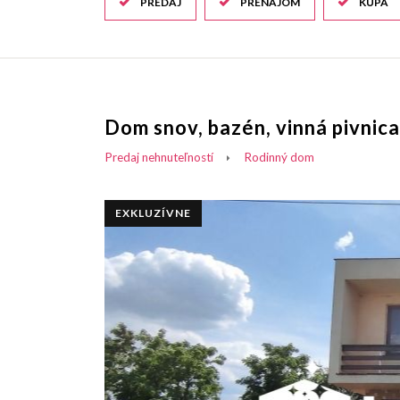
PREDAJ
PRENÁJOM
KÚPA
Dom snov, bazén, vinná pivnic
Predaj nehnuteľností
Rodinný dom
EXKLUZÍVNE