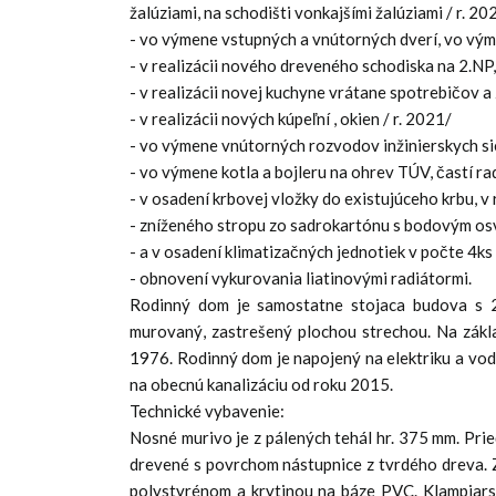
žalúziami, na schodišti vonkajšími žalúziami / r. 20
- vo výmene vstupných a vnútorných dverí, vo vým
- v realizácii nového dreveného schodiska na 2.NP,
- v realizácii novej kuchyne vrátane spotrebičov a
- v realizácii nových kúpeľní , okien / r. 2021/
- vo výmene vnútorných rozvodov inžinierskych sie
- vo výmene kotla a bojleru na ohrev TÚV, častí ra
- v osadení krbovej vložky do existujúceho krbu, 
- zníženého stropu zo sadrokartónu s bodovým osv
- a v osadení klimatizačných jednotiek v počte 4ks
- obnovení vykurovania liatinovými radiátormi.
Rodinný dom je samostatne stojaca budova s 2
murovaný, zastrešený plochou strechou. Na zákl
1976. Rodinný dom je napojený na elektriku a vo
na obecnú kanalizáciu od roku 2015.
Technické vybavenie:
Nosné murivo je z pálených tehál hr. 375 mm. Pri
drevené s povrchom nástupnice z tvrdého dreva. 
polystyrénom a krytinou na báze PVC. Klampiarsk