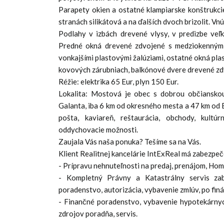
Parapety okien a ostatné klampiarske konštrukci
stranách silikátová a na ďalších dvoch brizolit. V
Podlahy v izbách drevené vlysy, v predizbe veľk
Predné okná drevené zdvojené s medziokennými 
vonkajšími plastovými žalúziami, ostatné okná pla
kovových zárubniach, balkónové dvere drevené zdv
Réžie: elektrika 65 Eur, plyn 150 Eur.
Lokalita: Mostová je obec s dobrou občiansko
Galanta, iba 6 km od okresného mesta a 47 km od B
pošta, kaviareň, reštaurácia, obchody, kultúrn
oddychovacie možnosti.
Zaujala Vás naša ponuka? Tešíme sa na Vás.
Klient Realitnej kancelárie IntExReal má zabezpe
- Prípravu nehnuteľnosti na predaj, prenájom, Ho
- Kompletný Právny a Katastrálny servis zab
poradenstvo, autorizácia, vybavenie zmlúv, po fin
- Finančné poradenstvo, vybavenie hypotekárnych
zdrojov poradňa, servis.