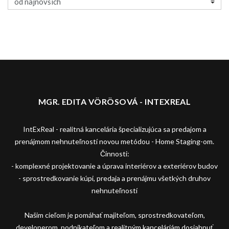
MGR. EDITA VÖRÖSOVÁ - INTEXREAL
IntExReal - realitná kancelária špecializujúca sa predajom a
prenájmom nehnuteľností novou metódou - Home Staging-om.
Činnosti:
- komplexné projektovanie a úprava interiérov a exteriérov budov
- sprostredkovanie kúpi, predaja a prenájmu všetkých druhov
nehnuteľností
Našim cieľom je pomáhať majiteľom, sprostredkovateľom,
developerom, podnikateľom a realitným kanceláriám dosiahnuť