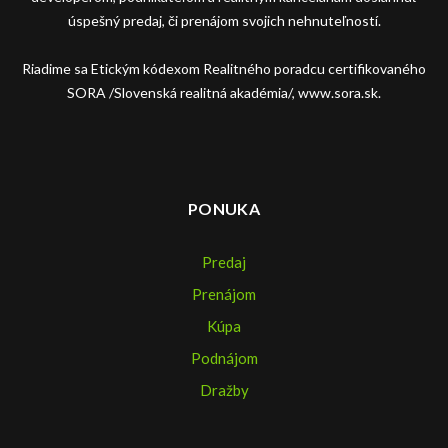
úspešný predaj, či prenájom svojich nehnuteľností.
Riadime sa Etickým kódexom Realitného poradcu certifikovaného
SORA /Slovenská realitná akadémia/, www.sora.sk.
PONUKA
Predaj
Prenájom
Kúpa
Podnájom
Dražby