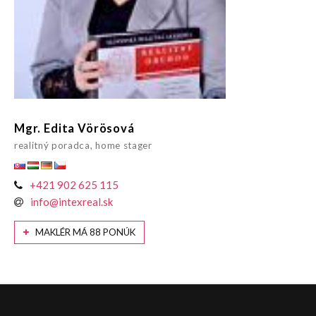
Mgr. Edita Vörösová
realitný poradca, home stager
+421 902 625 115
info@intexreal.sk
MAKLÉR MÁ 88 PONÚK