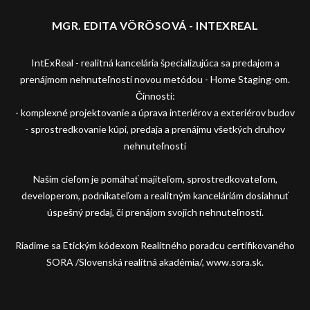
MGR. EDITA VÖRÖSOVÁ - INTEXREAL
IntExReal - realitná kancelária špecializujúca sa predajom a
prenájmom nehnuteľností novou metódou - Home Staging-om.
Činnosti:
- komplexné projektovanie a úprava interiérov a exteriérov budov
- sprostredkovanie kúpi, predaja a prenájmu všetkých druhov
nehnuteľností
Našim cieľom je pomáhať majiteľom, sprostredkovateľom,
developerom, podnikateľom a realitným kanceláriám dosiahnuť
úspešný predaj, či prenájom svojich nehnuteľností.
Riadime sa Etickým kódexom Realitného poradcu certifikovaného
SORA /Slovenská realitná akadémia/, www.sora.sk.