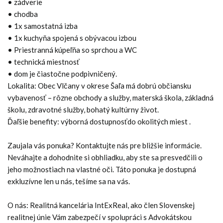
• zádverie
• chodba
• 1x samostatná izba
• 1x kuchyňa spojená s obývacou izbou
• Priestranná kúpeľňa so sprchou a WC
• technická miestnosť
• dom je čiastočne podpivničený.
Lokalita: Obec Vlčany v okrese Šaľa má dobrú občiansku
vybavenosť – rôzne obchody a služby, materská škola, základná
školu, zdravotné služby, bohatý kultúrny život.
Ďaľšie benefity: výborná dostupnosťdo okolitých miest .
Zaujala vás ponuka? Kontaktujte nás pre bližšie informácie.
Neváhajte a dohodnite si obhliadku, aby ste sa presvedčili o
jeho možnostiach na vlastné oči. Táto ponuka je dostupná
exkluzívne len u nás, tešíme sa na vás.
O nás: Realitná kancelária IntExReal, ako člen Slovenskej
realitnej únie Vám zabezpečí v spolupráci s Advokátskou