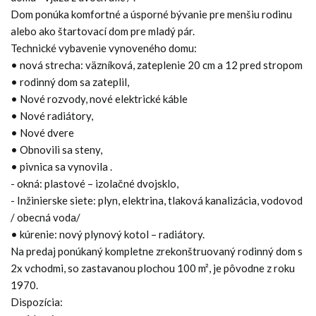
Dom ponúka komfortné a úsporné bývanie pre menšiu rodinu
alebo ako štartovací dom pre mladý pár.
Technické vybavenie vynoveného domu:
• nová strecha: väzníková, zateplenie 20 cm a 12 pred stropom
• rodinný dom sa zateplil,
• Nové rozvody, nové elektrické káble
• Nové radiátory,
• Nové dvere
• Obnovili sa steny,
• pivnica sa vynovila .
- okná: plastové – izolačné dvojsklo,
- Inžinierske siete: plyn, elektrina, tlaková kanalizácia, vodovod
/ obecná voda/
• kúrenie: nový plynový kotol – radiátory.
Na predaj ponúkaný kompletne zrekonštruovaný rodinný dom s
2x vchodmi, so zastavanou plochou 100 m², je pôvodne z roku
1970.
Dispozícia: