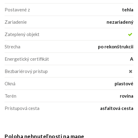
Postavené z
tehla
Zariadenie
nezariadený
Zateplený objekt
Strecha
po rekonštrukcii
Energetický certifikát
A
Bezbariérový prístup
Okná
plastové
Terén
rovina
Prístupová cesta
asfaltová cesta
Poloha nehnuteľnosti na mape