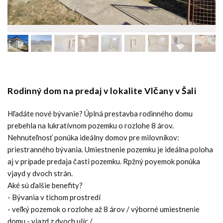
Rodinný dom na predaj v lokalite Vlčany v Šali
Hľadáte nové bývanie? Úplná prestavba rodinného domu
prebehla na lukratívnom pozemku o rozlohe 8 árov.
Nehnuteľnosť ponúka ideálny domov pre milovníkov:
priestranného bývania. Umiestnenie pozemku je ideálna poloha
aj v prípade predaja časti pozemku. Rpžný poyemok ponúka
vjayd y dvoch strán.
Aké sú ďalšie benefity?
- Bývania v tichom prostredí
- veľký pozemok o rozlohe až 8 árov / výborné umiestnenie
domu - vjazd z dvoch ulíc / .