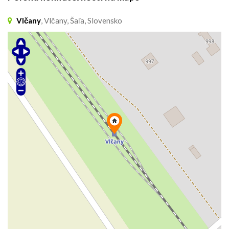
Vlčany
, Vlčany, Šaľa, Slovensko