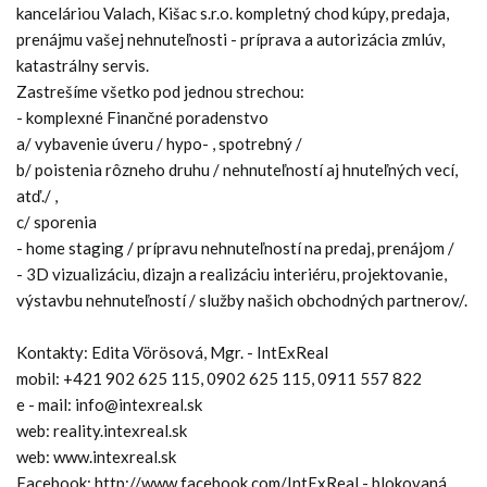
kanceláriou Valach, Kišac s.r.o. kompletný chod kúpy, predaja,
prenájmu vašej nehnuteľnosti - príprava a autorizácia zmlúv,
katastrálny servis.
Zastrešíme všetko pod jednou strechou:
- komplexné Finančné poradenstvo
a/ vybavenie úveru / hypo- , spotrebný /
b/ poistenia rôzneho druhu / nehnuteľností aj hnuteľných vecí,
atď./ ,
c/ sporenia
- home staging / prípravu nehnuteľností na predaj, prenájom /
- 3D vizualizáciu, dizajn a realizáciu interiéru, projektovanie,
výstavbu nehnuteľností / služby našich obchodných partnerov/.
Kontakty: Edita Vörösová, Mgr. - IntExReal
mobil: +421 902 625 115, 0902 625 115, 0911 557 822
e - mail: info@intexreal.sk
web: reality.intexreal.sk
web: www.intexreal.sk
Facebook: http://www.facebook.com/IntExReal - blokovaná