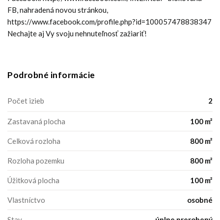
FB, nahradená novou stránkou,
https://www.facebook.com/profile.php?id=100057478838347
Nechajte aj Vy svoju nehnuteľnosť zažiariť!
Podrobné informácie
Počet izieb
2
Zastavaná plocha
100 m²
Celková rozloha
800 m²
Rozloha pozemku
800 m²
Úžitková plocha
100 m²
Vlastníctvo
osobné
Stav
úplne prerobený