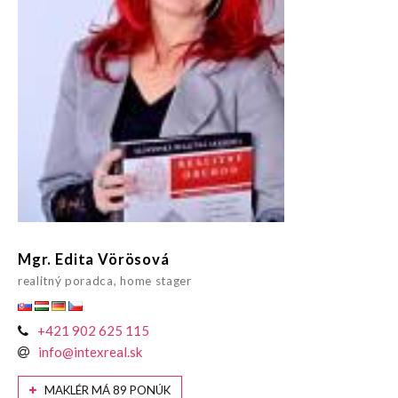
Mgr. Edita Vörösová
realitný poradca, home stager
+421 902 625 115
info@intexreal.sk
MAKLÉR MÁ 89 PONÚK