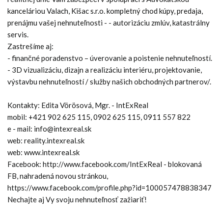
kanceláriou Valach, Kišac s.r.o. kompletný chod kúpy, predaja,
prenájmu vašej nehnuteľnosti - - autorizáciu zmlúv, katastrálny
servis.
Zastrešíme aj:
- finančné poradenstvo – úverovanie a poistenie nehnuteľností.
- 3D vizualizáciu, dizajn a realizáciu interiéru, projektovanie,
výstavbu nehnuteľností / služby našich obchodných partnerov/.
Kontakty: Edita Vörösová, Mgr. - IntExReal
mobil: +421 902 625 115, 0902 625 115, 0911 557 822
e - mail: info@intexreal.sk
web: reality.intexreal.sk
web: www.intexreal.sk
Facebook: http://www.facebook.com/IntExReal - blokovaná
FB, nahradená novou stránkou,
https://www.facebook.com/profile.php?id=100057478838347
Nechajte aj Vy svoju nehnuteľnosť zažiariť!