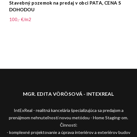
Stavebný pozemok na predaj v obci PATA, CENA S
DOHODOU
100,- €/m2
MGR. EDITA VÖRÖSOVÁ - INTEXREAL
IntExReal - realitná kancelária špecializujúca sa predajom a
prenájmom nehnuteľností novou metódou - Home Staging-om.
Činnosti:
- komplexné projektovanie a úprava interiérov a exteriérov budov