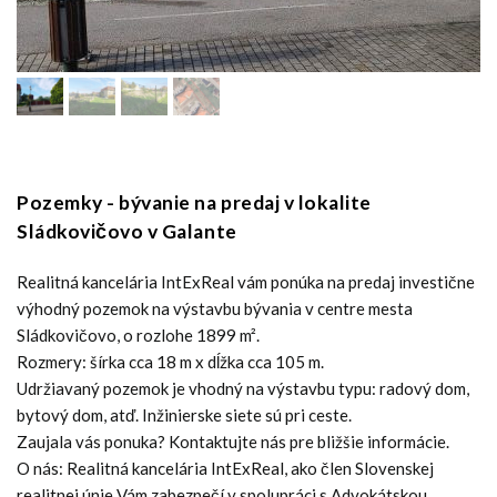
Pozemky - bývanie na predaj v lokalite
Sládkovičovo v Galante
Realitná kancelária IntExReal vám ponúka na predaj investične
výhodný pozemok na výstavbu bývania v centre mesta
Sládkovičovo, o rozlohe 1899 m².
Rozmery: šírka cca 18 m x dĺžka cca 105 m.
Udržiavaný pozemok je vhodný na výstavbu typu: radový dom,
bytový dom, atď. Inžinierske siete sú pri ceste.
Zaujala vás ponuka? Kontaktujte nás pre bližšie informácie.
O nás: Realitná kancelária IntExReal, ako člen Slovenskej
realitnej únie Vám zabezpečí v spolupráci s Advokátskou