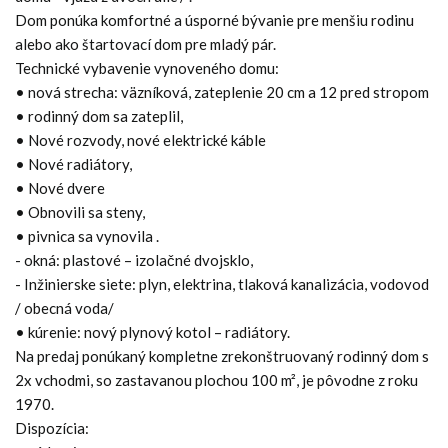
Dom ponúka komfortné a úsporné bývanie pre menšiu rodinu
alebo ako štartovací dom pre mladý pár.
Technické vybavenie vynoveného domu:
• nová strecha: väzníková, zateplenie 20 cm a 12 pred stropom
• rodinný dom sa zateplil,
• Nové rozvody, nové elektrické káble
• Nové radiátory,
• Nové dvere
• Obnovili sa steny,
• pivnica sa vynovila .
- okná: plastové – izolačné dvojsklo,
- Inžinierske siete: plyn, elektrina, tlaková kanalizácia, vodovod
/ obecná voda/
• kúrenie: nový plynový kotol – radiátory.
Na predaj ponúkaný kompletne zrekonštruovaný rodinný dom s
2x vchodmi, so zastavanou plochou 100 m², je pôvodne z roku
1970.
Dispozícia: