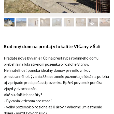
Rodinný dom na predaj v lokalite Vlčany v Šali
Hľadáte nové bývanie? Úplná prestavba rodinného domu
prebehla na lukratívnom pozemku o rozlohe 8 árov.
Nehnuteľnosť ponúka ideálny domov pre milovníkov:
priestranného bývania. Umiestnenie pozemku je ideálna poloha
aj v prípade predaja časti pozemku. Rpžný poyemok ponúka
vjayd y dvoch strán.
Aké sú ďalšie benefity?
- Bývania v tichom prostredí
- veľký pozemok o rozlohe až 8 árov / výborné umiestnenie
domu - vjazd z dvoch ulíc / .