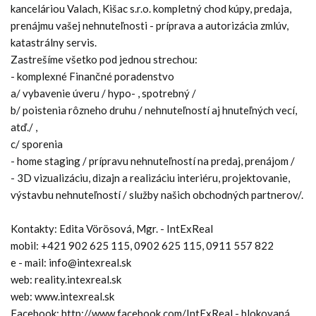
kanceláriou Valach, Kišac s.r.o. kompletný chod kúpy, predaja,
prenájmu vašej nehnuteľnosti - príprava a autorizácia zmlúv,
katastrálny servis.
Zastrešíme všetko pod jednou strechou:
- komplexné Finančné poradenstvo
a/ vybavenie úveru / hypo- , spotrebný /
b/ poistenia rôzneho druhu / nehnuteľností aj hnuteľných vecí,
atď./ ,
c/ sporenia
- home staging / prípravu nehnuteľností na predaj, prenájom /
- 3D vizualizáciu, dizajn a realizáciu interiéru, projektovanie,
výstavbu nehnuteľností / služby našich obchodných partnerov/.
Kontakty: Edita Vörösová, Mgr. - IntExReal
mobil: +421 902 625 115, 0902 625 115, 0911 557 822
e - mail: info@intexreal.sk
web: reality.intexreal.sk
web: www.intexreal.sk
Facebook: http://www.facebook.com/IntExReal - blokovaná