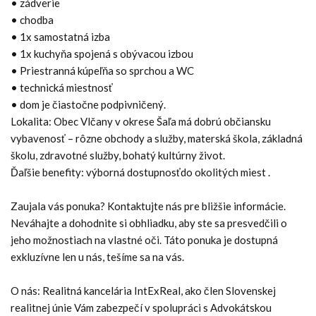
• zádverie
• chodba
• 1x samostatná izba
• 1x kuchyňa spojená s obývacou izbou
• Priestranná kúpeľňa so sprchou a WC
• technická miestnosť
• dom je čiastočne podpivničený.
Lokalita: Obec Vlčany v okrese Šaľa má dobrú občiansku
vybavenosť – rôzne obchody a služby, materská škola, základná
školu, zdravotné služby, bohatý kultúrny život.
Ďaľšie benefity: výborná dostupnosťdo okolitých miest .
Zaujala vás ponuka? Kontaktujte nás pre bližšie informácie.
Neváhajte a dohodnite si obhliadku, aby ste sa presvedčili o
jeho možnostiach na vlastné oči. Táto ponuka je dostupná
exkluzívne len u nás, tešíme sa na vás.
O nás: Realitná kancelária IntExReal, ako člen Slovenskej
realitnej únie Vám zabezpečí v spolupráci s Advokátskou