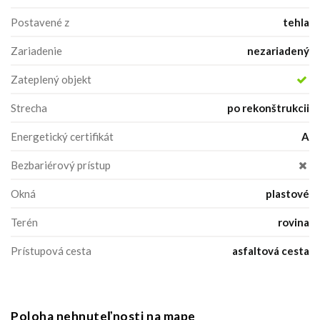
Postavené z
tehla
Zariadenie
nezariadený
Zateplený objekt
Strecha
po rekonštrukcii
Energetický certifikát
A
Bezbariérový prístup
Okná
plastové
Terén
rovina
Prístupová cesta
asfaltová cesta
Poloha nehnuteľnosti na mape