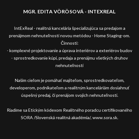
MGR. EDITA VÖRÖSOVÁ - INTEXREAL
IntExReal - realitná kancelária špecializujúca sa predajom a
prenájmom nehnuteľností novou metódou - Home Staging-om.
Činnosti:
- komplexné projektovanie a úprava interiérov a exteriérov budov
- sprostredkovanie kúpi, predaja a prenájmu všetkých druhov
nehnuteľností
Našim cieľom je pomáhať majiteľom, sprostredkovateľom,
developerom, podnikateľom a realitným kanceláriám dosiahnuť
úspešný predaj, či prenájom svojich nehnuteľností.
Riadime sa Etickým kódexom Realitného poradcu certifikovaného
SORA /Slovenská realitná akadémia/, www.sora.sk.