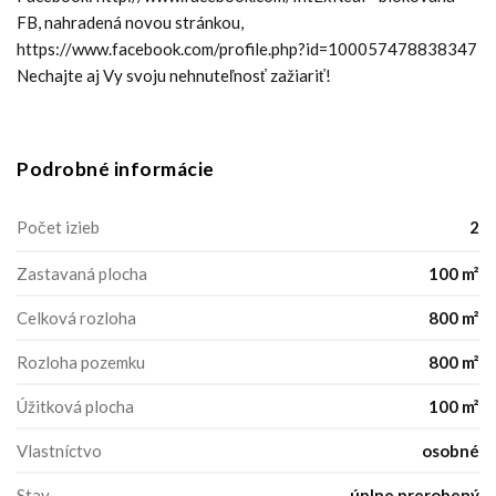
FB, nahradená novou stránkou,
https://www.facebook.com/profile.php?id=100057478838347
Nechajte aj Vy svoju nehnuteľnosť zažiariť!
Podrobné informácie
Počet izieb
2
Zastavaná plocha
100 m²
Celková rozloha
800 m²
Rozloha pozemku
800 m²
Úžitková plocha
100 m²
Vlastníctvo
osobné
Stav
úplne prerobený