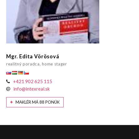
Mgr. Edita Vörösová
realitný poradca, home stager
+421 902 625 115
info@intexreal.sk
MAKLÉR MÁ 88 PONÚK