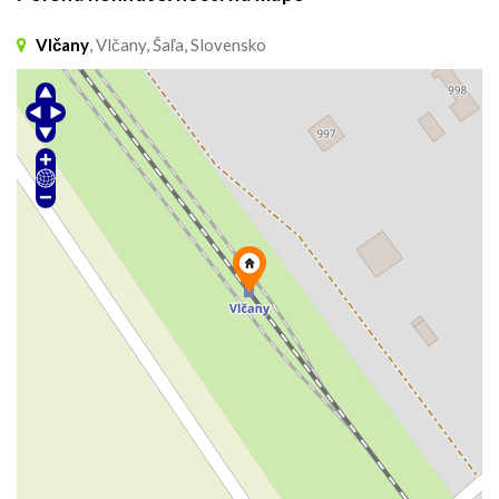
Vlčany
, Vlčany, Šaľa, Slovensko