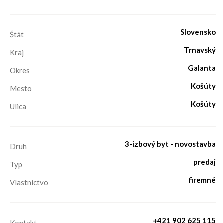
Slovensko
Štát
Trnavský
Kraj
Galanta
Okres
Košúty
Mesto
Košúty
Ulica
3-izbový byt - novostavba
Druh
predaj
Typ
firemné
Vlastníctvo
+421 902 625 115
Kontakt