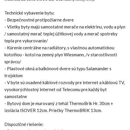
Technické vybavenie bytu:
- Bezpečnostné protipožiarne dvere
- Všetky byty majú samostatné merače na elektrinu, vodu a plyn
/ samostatný merač teplej úžitkovej vody a merač spotreby
tepla pre vykurovanie/
- Kúrenie centrálne na radiátory, s vlastnou automatickou
kotolňou - kotol na zemný plyn Wiesmann, /v starostlivosti
správcu/
- Plastové okná a balkónové dvere sú typu Salamander s
trojsklom
- V byte sú osadené káblové rozvody pre internet a káblovú TV,
vysokorýchlostný internet od Telecomu pre každý byt
samostatne
- Bytový dom je murovaný z tehál ThermoBrik Hr. 30cm +
izolácia ISOVER 12cm. Priečky ThermoBRIK 13cm.
Dispozičné riešenie: