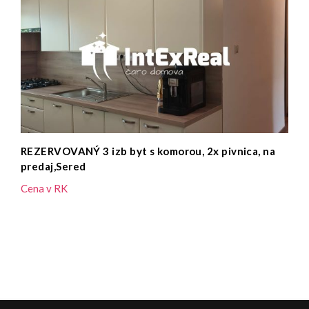
Na predaj 3 izbový byt v súkromí, 2x P, komora,
Vozokany pri Galante
135.000,- €