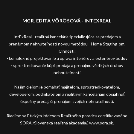
MGR. EDITA VÖRÖSOVÁ - INTEXREAL
IntExReal - realitná kancelária špecializujúca sa predajom a
prenájmom nehnuteľností novou metódou - Home Staging-om.
Činnosti:
- komplexné projektovanie a úprava interiérov a exteriérov budov
- sprostredkovanie kúpi, predaja a prenájmu všetkých druhov
nehnuteľností
Našim cieľom je pomáhať majiteľom, sprostredkovateľom,
developerom, podnikateľom a realitným kanceláriám dosiahnuť
úspešný predaj, či prenájom svojich nehnuteľností.
Riadime sa Etickým kódexom Realitného poradcu certifikovaného
SORA /Slovenská realitná akadémia/, www.sora.sk.