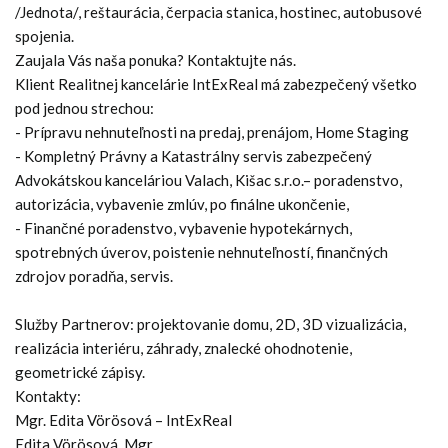
/Jednota/, reštaurácia, čerpacia stanica, hostinec, autobusové
spojenia.
Zaujala Vás naša ponuka? Kontaktujte nás.
Klient Realitnej kancelárie IntExReal má zabezpečený všetko
pod jednou strechou:
- Prípravu nehnuteľnosti na predaj, prenájom, Home Staging
- Kompletný Právny a Katastrálny servis zabezpečený
Advokátskou kanceláriou Valach, Kišac s.r.o.– poradenstvo,
autorizácia, vybavenie zmlúv, po finálne ukončenie,
- Finančné poradenstvo, vybavenie hypotekárnych,
spotrebných úverov, poistenie nehnuteľností, finančných
zdrojov poradňa, servis.
Služby Partnerov: projektovanie domu, 2D, 3D vizualizácia,
realizácia interiéru, záhrady, znalecké ohodnotenie,
geometrické zápisy.
Kontakty:
Mgr. Edita Vörösová – IntExReal
Edita Vörösová, Mgr.