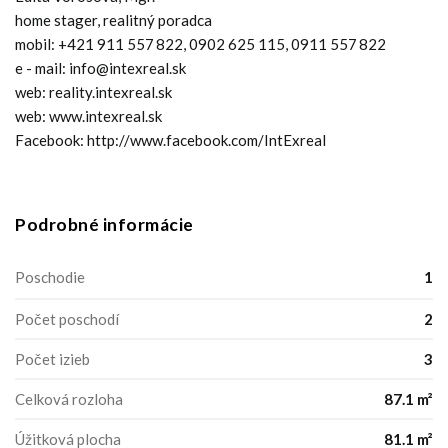
home stager, realitný poradca
mobil: +421 911 557 822, 0902 625 115, 0911 557 822
e - mail: info@intexreal.sk
web: reality.intexreal.sk
web: www.intexreal.sk
Facebook: http://www.facebook.com/IntExreal
Podrobné informácie
Poschodie
1
Počet poschodí
2
Počet izieb
3
Celková rozloha
87.1 m²
Úžitková plocha
81.1 m²