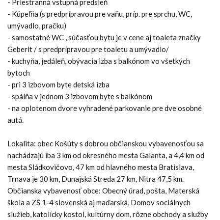
- Priestranná vstupná predsieň
- Kúpeľňa (s predprípravou pre vaňu, príp. pre sprchu, WC,
umývadlo, pračku)
- samostatné WC , súčasťou bytu je v cene aj toaleta značky
Geberit / s predprípravou pre toaletu a umývadlo/
- kuchyňa, jedáleň, obývacia izba s balkónom vo všetkých
bytoch
- pri 3 izbovom byte detská izba
- spálňa v jednom 3 izbovom byte s balkónom
- na oplotenom dvore vyhradené parkovanie pre dve osobné
autá.
Lokalita: obec Košúty s dobrou občianskou vybavenosťou sa
nachádzajú iba 3 km od okresného mesta Galanta, a 4,4 km od
mesta Sládkovičovo, 47 km od hlavného mesta Bratislava,
Trnava je 30 km, Dunajská Streda 27 km, Nitra 47,5 km.
Občianska vybavenosť obce: Obecný úrad, pošta, Materská
škola a ZŠ 1-4 slovenská aj maďarská, Domov sociálnych
služieb, katolícky kostol, kultúrny dom, rôzne obchody a služby