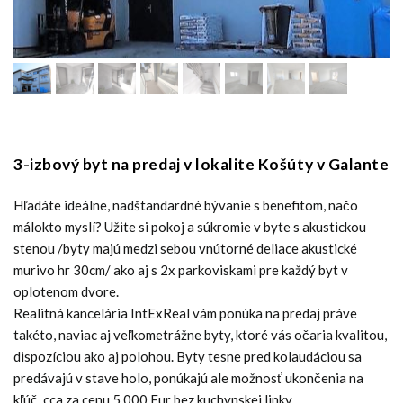
3-izbový byt na predaj v lokalite Košúty v Galante
Hľadáte ideálne, nadštandardné bývanie s benefitom, načo
málokto myslí? Užite si pokoj a súkromie v byte s akustickou
stenou /byty majú medzi sebou vnútorné deliace akustické
murivo hr 30cm/ ako aj s 2x parkoviskami pre každý byt v
oplotenom dvore.
Realitná kancelária IntExReal vám ponúka na predaj práve
takéto, naviac aj veľkometrážne byty, ktoré vás očaria kvalitou,
dispozíciou ako aj polohou. Byty tesne pred kolaudáciou sa
predávajú v stave holo, ponúkajú ale možnosť ukončenia na
kľúč, cca za cenu 5.000 Eur bez kuchynskej linky.