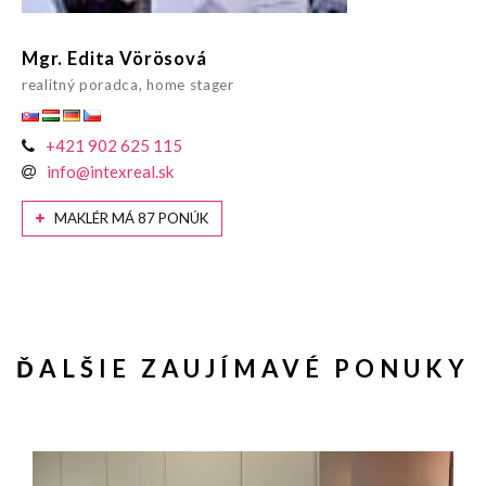
Mgr. Edita Vörösová
realitný poradca, home stager
+421 902 625 115
info@intexreal.sk
MAKLÉR MÁ 87 PONÚK
ĎALŠIE ZAUJÍMAVÉ PONUKY