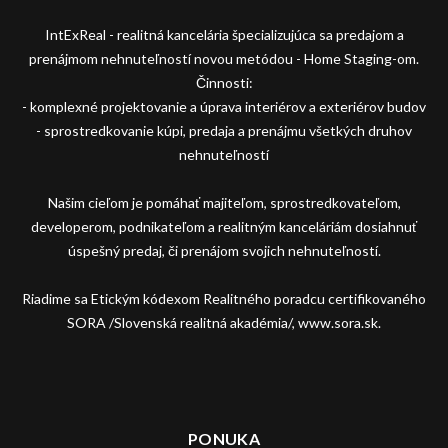
IntExReal - realitná kancelária špecializujúca sa predajom a
prenájmom nehnuteľností novou metódou - Home Staging-om.
Činnosti:
- komplexné projektovanie a úprava interiérov a exteriérov budov
- sprostredkovanie kúpi, predaja a prenájmu všetkých druhov
nehnuteľností
Našim cieľom je pomáhať majiteľom, sprostredkovateľom,
developerom, podnikateľom a realitným kanceláriám dosiahnuť
úspešný predaj, či prenájom svojich nehnuteľností.
Riadime sa Etickým kódexom Realitného poradcu certifikovaného
SORA /Slovenská realitná akadémia/, www.sora.sk.
PONUKA