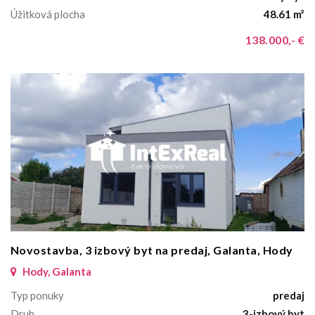
Úžitková plocha
48.61 m²
138.000,- €
Novostavba, 3 izbový byt na predaj, Galanta, Hody
Hody, Galanta
Typ ponuky
predaj
Druh
3-izbový byt