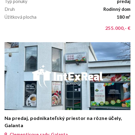
Typ ponuky
predaj
Druh
Rodinný dom
Úžitková plocha
180 m²
255.000,- €
Na predaj, podnikateľský priestor na rôzne účely,
Galanta
Clementisove sady, Galanta