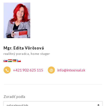
Mgr. Edita Vörösová
realitný poradca, home stager
+421 902 625 115
info@intexreal.sk
Zoradiť podľa