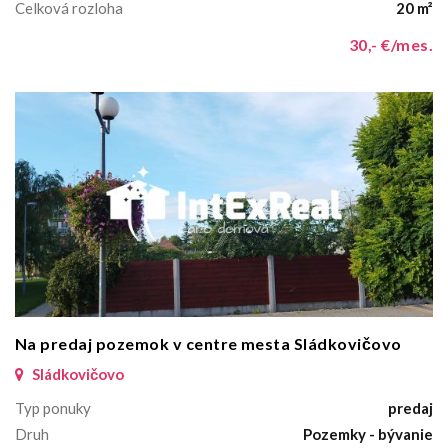
Celková rozloha
20 m²
30,- €/mes.
Na predaj pozemok v centre mesta Sládkovičovo
Sládkovičovo
Typ ponuky
predaj
Druh
Pozemky - bývanie