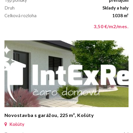
Druh
Sklady a haly
Celková rozloha
1038 m²
3,50 €/m2/mes.
Novostavba s garážou, 225 m², Košúty
Košúty