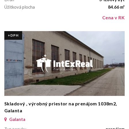
Úžitková plocha
84.66 m²
Cena v RK
+DPH
Skladový , výrobný priestor na prenájom 1038m2,
Galanta
Galanta
Typ ponuky
prenájom