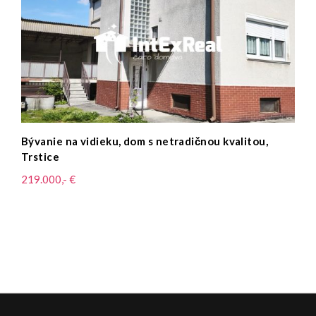
Vidiecky dom v lone prírody, na predaj, Topoľnica,
Paľovce
85.000,- €