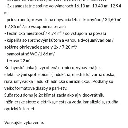
- 3x samostatné spálne vo výmeroch 16,10 m², 13,40 m², 12,94
m²
- priestranná, presvetlená obývacia izba s kuchyňou / 34,60 m²
+ 7,85 m² /, so vstupom na terasu
- technická miestnosť / 4,74 m² / so vstupom na povalu
- kúpeľňa so sprchovým kútom a vaňou a dvoj umývadlom /
solárne ohrievacie panely 2x / 7,20 m²/
- samostatné WC /1,66 m²/
- terasa 22 m².
Kuchynská linka je vyrobená na mieru, vybavená je s
elektrickými spotrebičmi ( indukčná, elektrická varná doska,
rúra, umývačka riadu, chladnička s mrazničkou. Podlahy sú
veľkoformátové dlažby a parkety.
Súčasťou domu je 2x klimatizácia ako aj videovrátnik.
Inžinierske siete: elektrika, mestská voda, kanalizácia, studňa,
optický internet.
Vonkajšie vybavenie: