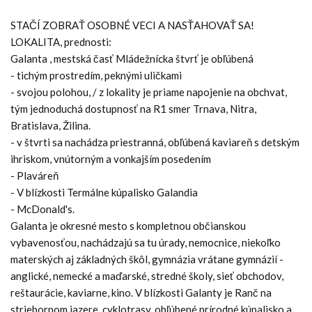
STAČÍ ZOBRAŤ OSOBNÉ VECI A NASŤAHOVAŤ SA!
LOKALITA, prednosti:
Galanta , mestská časť Mládežnícka štvrť je obľúbená
- tichým prostredím, peknými uličkami
- svojou polohou, / z lokality je priame napojenie na obchvat,
tým jednoduchá dostupnosť na R1 smer Trnava, Nitra,
Bratislava, Žilina.
- v štvrti sa nachádza priestranná, obľúbená kaviareň s detským
ihriskom, vnútorným a vonkajším posedením
- Plaváreň
- V blízkosti Termálne kúpalisko Galandia
- McDonald's.
Galanta je okresné mesto s kompletnou občianskou
vybavenosťou, nachádzajú sa tu úrady, nemocnice, niekoľko
materských aj základných škôl, gymnázia vrátane gymnázií -
anglické, nemecké a maďarské, stredné školy, sieť obchodov,
reštaurácie, kaviarne, kino. V blízkosti Galanty je Ranč na
striebornom jazere, cyklotrasy, obľúbené prírodné kúpalisko a