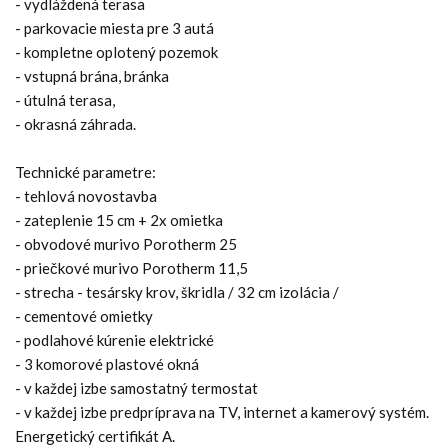
- vydláždená terasa
- parkovacie miesta pre 3 autá
- kompletne oplotený pozemok
- vstupná brána, bránka
- útulná terasa,
- okrasná záhrada.
Technické parametre:
- tehlová novostavba
- zateplenie 15 cm + 2x omietka
- obvodové murivo Porotherm 25
- priečkové murivo Porotherm 11,5
- strecha - tesársky krov, škridla / 32 cm izolácia /
- cementové omietky
- podlahové kúrenie elektrické
- 3 komorové plastové okná
- v každej izbe samostatný termostat
- v každej izbe predpríprava na TV, internet a kamerový systém.
Energetický certifikát A.