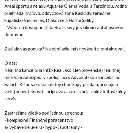
Areál športu a relaxu Aquarea Čierna Voda, s Tarzániou, vodná
priehrada Kráľová, oddychová zóna Kaskády, termálne
kúpalisko Vincov les, Diakovce a Horné Saliby.
- Výborná dostupnosť do Bratislavy je vlakom i autobusovou
dopravou.
Zaujala vás ponuka? Na obhliadku nás neváhajte kontaktovať.
O nás:
Realitná kancelária IntExReal, ako člen Slovenskej realitnej
únie Vám zabezpečí v spolupráci s Advokátskou kanceláriou
Valach, Kišac s.r.o. kompletný chod kúpy, predaja, prenájmu
vašej nehnuteľnosti - príprava a autorizácia zmlúv, katastrálny
servis.
Zastrešíme všetko pod jednou strechou:
- komplexné Finančné poradenstvo
a/ vybavenie úveru / hypo- , spotrebný /