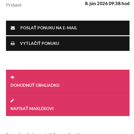
8. jún 2026 09:38 hod
Pridané
POSLAŤ PONUKU NA E-MAIL
VYTLAČIŤ PONUKU
DOHODNÚŤ OBHLIADKU
NAPÍSAŤ MAKLÉROVI