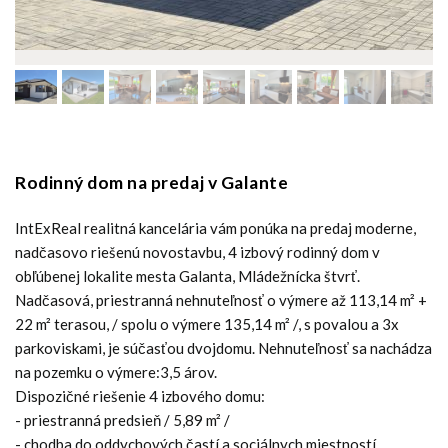
Rodinný dom na predaj v Galante
IntExReal realitná kancelária vám ponúka na predaj moderne,
nadčasovo riešenú novostavbu, 4 izbový rodinný dom v
obľúbenej lokalite mesta Galanta, Mládežnícka štvrť.
Nadčasová, priestranná nehnuteľnosť o výmere až 113,14 m² +
22 m² terasou, / spolu o výmere 135,14 m² /, s povalou a 3x
parkoviskami, je súčasťou dvojdomu. Nehnuteľnosť sa nachádza
na pozemku o výmere:3,5 árov.
Dispozičné riešenie 4 izbového domu:
- priestranná predsieň / 5,89 m² /
- chodba do oddychových častí a sociálnych miestností