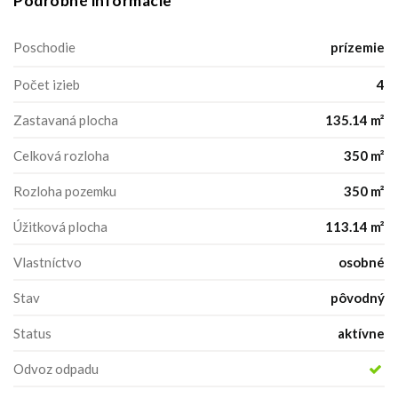
Podrobné informácie
Poschodie
prízemie
Počet izieb
4
Zastavaná plocha
135.14 m²
Celková rozloha
350 m²
Rozloha pozemku
350 m²
Úžitková plocha
113.14 m²
Vlastníctvo
osobné
Stav
pôvodný
Status
aktívne
Odvoz odpadu