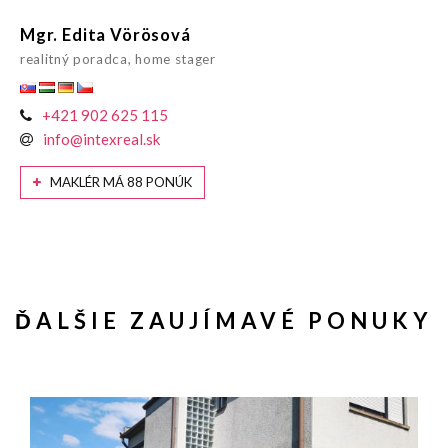
Mgr. Edita Vörösová
realitný poradca, home stager
+421 902 625 115
info@intexreal.sk
MAKLÉR MÁ 88 PONÚK
ĎALŠIE ZAUJÍMAVÉ PONUKY