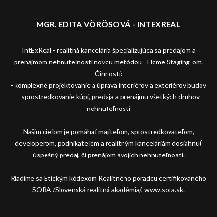
MGR. EDITA VÖRÖSOVÁ - INTEXREAL
IntExReal - realitná kancelária špecializujúca sa predajom a
prenájmom nehnuteľností novou metódou - Home Staging-om.
Činnosti:
- komplexné projektovanie a úprava interiérov a exteriérov budov
- sprostredkovanie kúpi, predaja a prenájmu všetkých druhov
nehnuteľností
Našim cieľom je pomáhať majiteľom, sprostredkovateľom,
developerom, podnikateľom a realitným kanceláriám dosiahnuť
úspešný predaj, či prenájom svojich nehnuteľností.
Riadime sa Etickým kódexom Realitného poradcu certifikovaného
SORA /Slovenská realitná akadémia/, www.sora.sk.