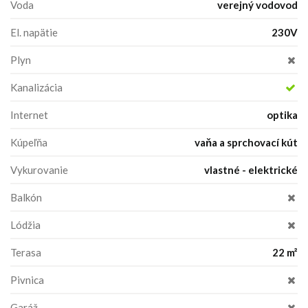
Voda
verejný vodovod
El. napätie
230V
Plyn
Kanalizácia
Internet
optika
Kúpeľňa
vaňa a sprchovací kút
Vykurovanie
vlastné - elektrické
Balkón
Lódžia
Terasa
22 m²
Pivnica
Garáž